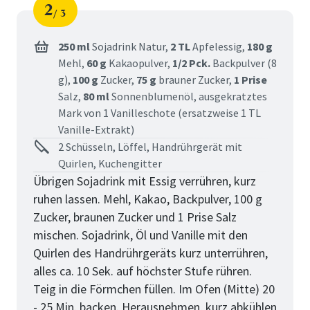
2
3
Schritt
von
250 ml
Sojadrink Natur,
2 TL
Apfelessig,
180 g
Mehl,
60 g
Kakaopulver,
1/2 Pck.
Backpulver (8
g),
100 g
Zucker,
75 g
brauner Zucker,
1 Prise
Salz,
80 ml
Sonnenblumenöl,
ausgekratztes
Mark von 1 Vanilleschote (ersatzweise 1 TL
Vanille-Extrakt)
2 Schüsseln, Löffel, Handrührgerät mit
Quirlen, Kuchengitter
Übrigen Sojadrink mit Essig verrühren, kurz
ruhen lassen. Mehl, Kakao, Backpulver, 100 g
Zucker, braunen Zucker und 1 Prise Salz
mischen. Sojadrink, Öl und Vanille mit den
Quirlen des Handrührgeräts kurz unterrühren,
alles ca. 10 Sek. auf höchster Stufe rühren.
Teig in die Förmchen füllen. Im Ofen (Mitte) 20
- 25 Min. backen. Herausnehmen, kurz abkühlen