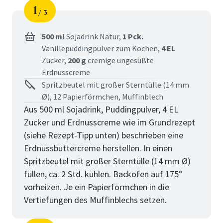
1
3
Schritt
von
500 ml
Sojadrink Natur,
1 Pck.
Vanillepuddingpulver zum Kochen,
4 EL
Zucker,
200 g
cremige ungesüßte
Erdnusscreme
Spritzbeutel mit großer Sterntülle (14 mm
Ø), 12 Papierförmchen, Muffinblech
Aus 500 ml Sojadrink, Puddingpulver, 4 EL
Zucker und Erdnusscreme wie im Grundrezept
(siehe Rezept-Tipp unten) beschrieben eine
Erdnussbuttercreme herstellen. In einen
Spritzbeutel mit großer Sterntülle (14 mm Ø)
füllen, ca. 2 Std. kühlen. Backofen auf 175°
vorheizen. Je ein Papierförmchen in die
Vertiefungen des Muffinblechs setzen.