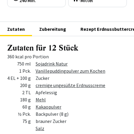
240 Min.
Mittel
Zutaten
Zubereitung
Rezept Erdnussbutterc
Zutaten für 12 Stück
360 kcal pro Portion
Menge
Zutat
750 ml
Sojadrink Natur
1 Pck.
Vanillepuddingpulver zum Kochen
4 EL + 100 g
Zucker
200 g
cremige ungesüßte Erdnusscreme
2 TL
Apfelessig
180 g
Mehl
60 g
Kakaopulver
½ Pck.
Backpulver (8 g)
75 g
brauner Zucker
Salz