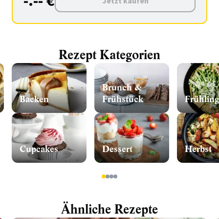
-.-- €
Jetzt kaufen
Rezept Kategorien
Brunch &
Backen
Frühstück
Frühling
Cupcakes
Dessert
Herbst
1
2
3
4
Ähnliche Rezepte