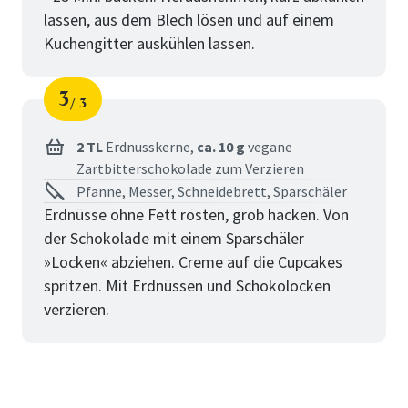
lassen, aus dem Blech lösen und auf einem
Kuchengitter auskühlen lassen.
3
3
Schritt
von
2 TL
Erdnusskerne,
ca. 10 g
vegane
Zartbitterschokolade zum Verzieren
Pfanne, Messer, Schneidebrett, Sparschäler
Erdnüsse ohne Fett rösten, grob hacken. Von
der Schokolade mit einem Sparschäler
»Locken« abziehen. Creme auf die Cupcakes
spritzen. Mit Erdnüssen und Schokolocken
verzieren.