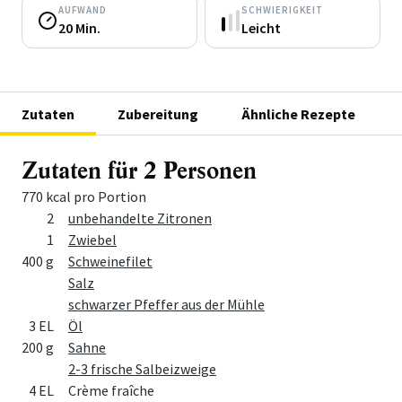
AUFWAND
SCHWIERIGKEIT
20 Min.
Leicht
Zutaten
Zubereitung
Ähnliche Rezepte
Zutaten für 2 Personen
770 kcal pro Portion
Menge
Zutat
2
unbehandelte Zitronen
1
Zwiebel
400 g
Schweinefilet
Salz
schwarzer Pfeffer aus der Mühle
3 EL
Öl
200 g
Sahne
2-3 frische Salbeizweige
4 EL
Crème fraîche