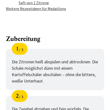
Saft von 1 Zitrone
Weitere Rezeptideen für Medaillons
Zubereitung
1
3
Schritt
von
Die Zitronen heiß abspülen und abtrocknen. Die
Schale möglichst dünn mit einem
Kartoffelschäler abschälen ‒ ohne die bittere,
weiße Unterhaut.
2
3
Schritt
von
Die Zwiebel abziehen und fein würfeln. Die