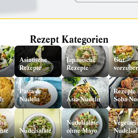
Rezept Kategorien
Asiatische
Japanische
Gut
Rezepte
Rezepte
Pasta &
Rezepte 
ch
Nudeln
Asia-Nudeln
Soba-Nu
che
Nudelsalate
Vegetari
chte
Nudelsalate
ohne Mayo
Nudelsal