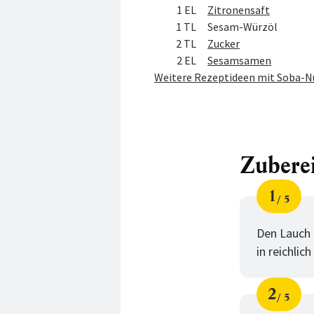
1 EL
Zitronensaft
1 TL
Sesam-Würzöl
2 TL
Zucker
2 EL
Sesamsamen
Weitere Rezeptideen mit Soba-N
Zubere
1
5
Schri
von
Den Lauch 
in reichli
2
5
Schri
von