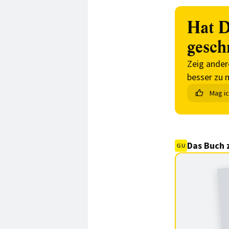
Hat D
gesch
Zeig ander
besser zu 
Mag i
Das Buch 