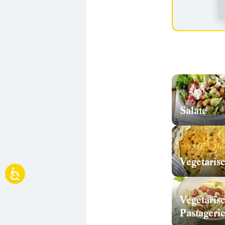
Salate
Vegetaris
Vegetaris
Pastageri