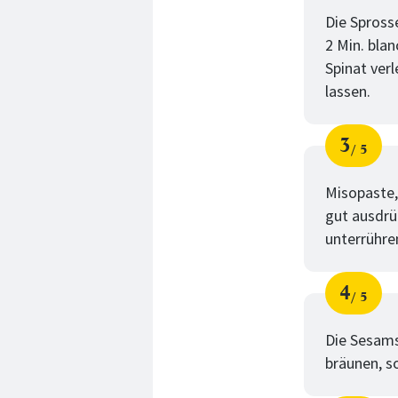
Die Spross
2 Min. bla
Spinat ver
lassen.
3
5
Schri
von
Misopaste,
gut ausdrü
unterrühre
4
5
Schri
von
Die Sesams
bräunen, so