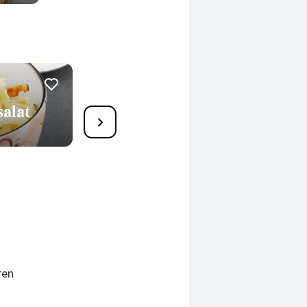
alat
3
Soba-Nudelsalat
»Pomodori Crudi«
45 Min.
ren