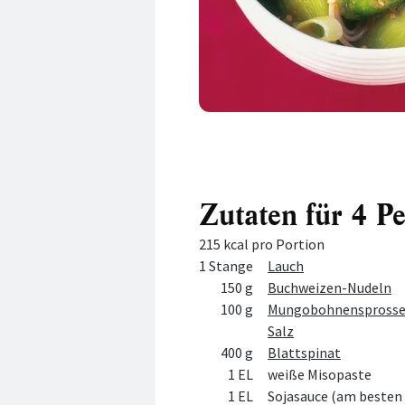
Zutaten für 4 P
215 kcal pro Portion
Menge
Zutat
1 Stange
Lauch
150 g
Buchweizen-Nudeln
100 g
Mungobohnenspross
Salz
400 g
Blattspinat
1 EL
weiße Misopaste
1 EL
Sojasauce (am besten 