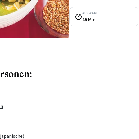
AUFWAND
25 Min.
ersonen:
en
japanische)