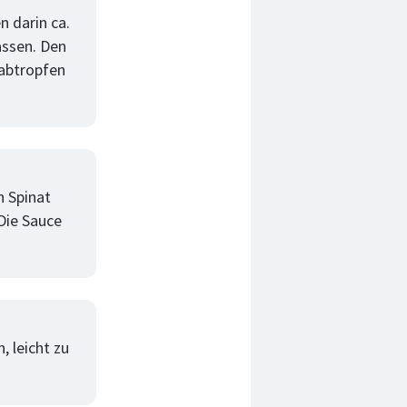
n darin ca.
assen. Den
 abtropfen
n Spinat
Die Sauce
 leicht zu