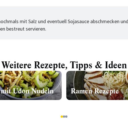
tt
nochmals mit Salz und eventuell Sojasauce abschmecken un
 bestreut servieren.
Weitere Rezepte, Tipps & Ideen
 mit Udon Nudeln
Ramen Rezepte
1
2
3