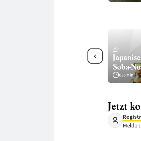
3
1
Soba-Nudelsalat
Japanisc
»Pomodori Crudi«
Soba-Nu
45 Min.
635 Min.
Jetzt k
Regist
Melde d