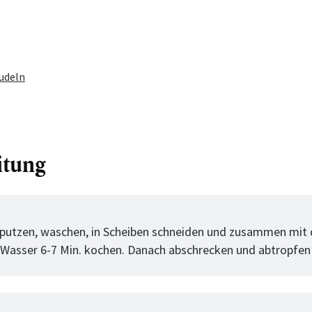
udeln
itung
tt
putzen, waschen, in Scheiben schneiden und zusammen mit
ch Wasser 6-7 Min. kochen. Danach abschrecken und abtropfen 
tt