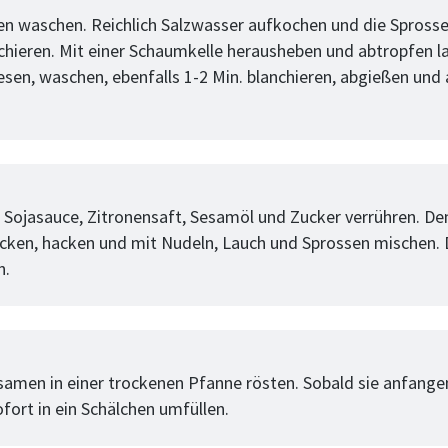
en waschen. Reichlich Salzwasser aufkochen und die Sprosse
nchieren. Mit einer Schaumkelle herausheben und abtropfen l
lesen, waschen, ebenfalls 1-2 Min. blanchieren, abgießen und
tt
 Sojasauce, Zitronensaft, Sesamöl und Zucker verrühren. De
cken, hacken und mit Nudeln, Lauch und Sprossen mischen. 
n.
tt
amen in einer trockenen Pfanne rösten. Sobald sie anfangen,
fort in ein Schälchen umfüllen.