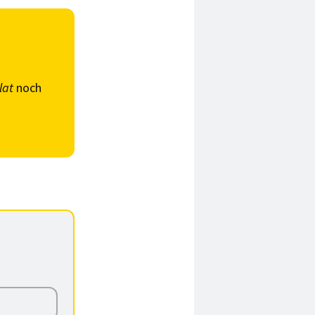
lat
noch