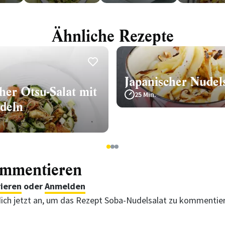
Ähnliche Rezepte
Japanischer Nudels
her Otsu-Salat mit
25 Min.
deln
1
2
3
ommentieren
rieren
oder
Anmelden
ich jetzt an, um das Rezept Soba-Nudelsalat zu kommentie