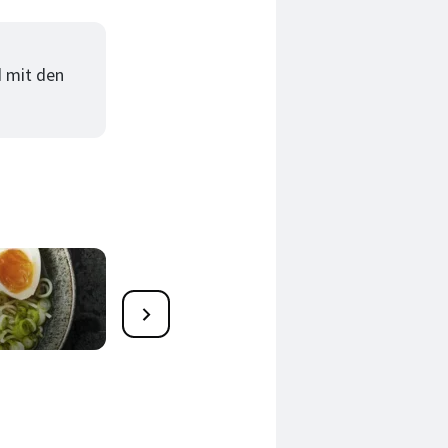
d mit den
30 japanische Teriyaki-
Rezepte