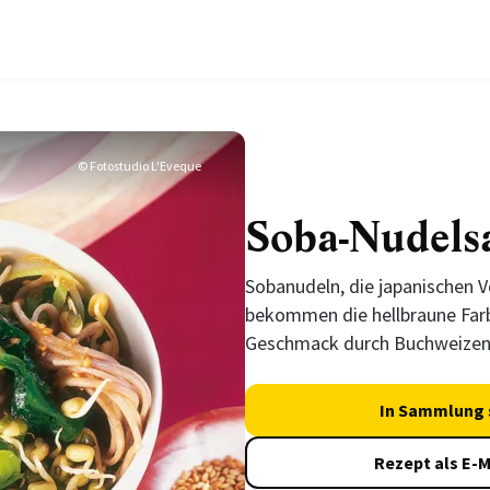
© Fotostudio L'Eveque
Soba-Nudelsa
Sobanudeln, die japanischen 
bekommen die hellbraune Farb
Geschmack durch Buchweizen
In Sammlung 
Rezept als E-M