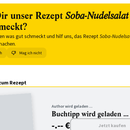
ir unser Rezept
Soba-Nudelsalat
meckt?
en was gut schmeckt und hilf uns, das Rezept
Soba-Nudelsa
machen.
ch
Mag ich nicht
zum Rezept
Author wird geladen ...
Buchtipp wird geladen ...
-.-- €
Jetzt kaufen