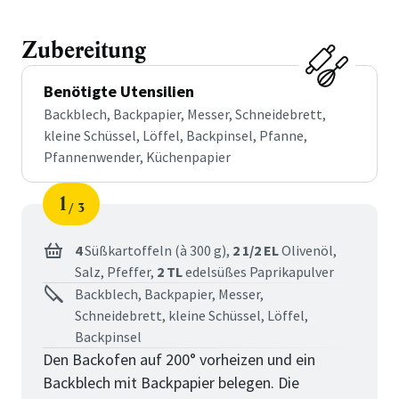
Zubereitung
Benötigte Utensilien
Backblech, Backpapier, Messer, Schneidebrett,
kleine Schüssel, Löffel, Backpinsel, Pfanne,
Pfannenwender, Küchenpapier
1
3
Schritt
von
4
Süßkartoffeln (à 300 g),
2 1/2 EL
Olivenöl,
Salz,
Pfeffer,
2 TL
edelsüßes Paprikapulver
Backblech, Backpapier, Messer,
Schneidebrett, kleine Schüssel, Löffel,
Backpinsel
Den Backofen auf 200° vorheizen und ein
Backblech mit Backpapier belegen. Die