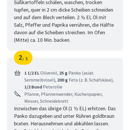
Süßkartoffeln schälen, waschen, trocken
tupfen, quer in 2 cm dicke Scheiben schneiden
und auf dem Blech verteilen. 2 ½ EL Öl mit
Salz, Pfeffer und Paprika verrühren, die Hälfte
davon auf die Scheiben streichen. Im Ofen
(Mitte) ca. 10 Min. backen.
2
3
Schritt
von
1 1/2 EL
Olivenöl,
25 g
Panko (asiat.
Semmelbrösel),
200 g
Feta (z. B. Schafskäse),
1/2 Bund
Petersilie
Pfanne, Pfannenwender, Küchenpapier,
Messer, Schneidebrett
Inzwischen das übrige Öl (1 ½ EL) erhitzen. Das
Panko dazugeben und unter Rühren goldbraun
braten. Herausnehmen und abkühlen lassen.