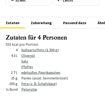
35 Min.
Leicht
Zutaten
Zubereitung
Passend dazu
Ähnl
Zutaten für 4 Personen
555 kcal pro Portion
Menge
Zutat
4
Süßkartoffeln (à 300 g)
4 EL
Olivenöl
Salz
Pfeffer
2 TL
edelsüßes Paprikapulver
25 g
Panko (asiat. Semmelbrösel)
200 g
Feta (z. B. Schafskäse)
½ Bund
Petersilie