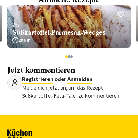
Ähnliche Rezepte
5
Süßkartoffel-Parmesan-Wedges
28 Min.
1
2
3
Jetzt kommentieren
Registrieren
oder
Anmelden
Melde dich jetzt an, um das Rezept
Süßkartoffel-Feta-Taler zu kommentieren