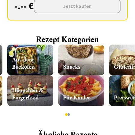
-.-- €
Jetzt kaufen
Rezept Kategorien
Aus dem
Backofen
Snacks
Glutenfr
Häppchen &
Fingerfood
Für Kinder
Preiswer
1
2