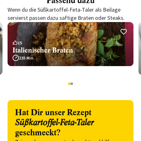
Passend dazu
Wenn du die Süßkartoffel-Feta-Taler als Beilage
servierst passen dazu saftige Braten oder Steaks.
15
Italienischer Braten
235 Min.
1
2
Hat Dir unser Rezept
Süßkartoffel-Feta-Taler
geschmeckt?