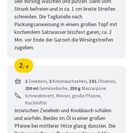
Den Wirsing waschen und putzen. Dann vom
Strunk befreien und in ca. 1 cm breite Streifen
schneiden. Die Tagliatelle nach
Packungsanweisung in einem großen Topf mit
kochendem Salzwasser bissfest garen, ca. 2
Min. vor Ende der Garzeit die Wirsingstreifen
zugeben.
2
4
Schritt
von
2
Zwiebeln,
2
Knoblauchzehen,
2 EL
Olivenöl,
250 ml
Gemüsebürhe,
250 g
Mascarpone
Schneidebrett, Messer, große Pfanne,
Kochlöffel
Inzwischen Zwiebeln und Knoblauch schälen
und würfeln. Beides im Öl in einer großen
Pfanne bei mittlerer Hitze glasig dünsten. Die