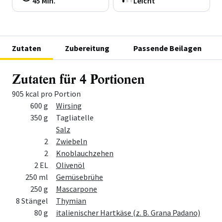
45 Min.
Leicht
Zutaten
Zubereitung
Passende Beilagen
Zutaten für 4 Portionen
905 kcal pro Portion
Menge
Zutat
600 g
Wirsing
350 g
Tagliatelle
Salz
2
Zwiebeln
2
Knoblauchzehen
2 EL
Olivenöl
250 ml
Gemüsebrühe
250 g
Mascarpone
8 Stängel
Thymian
80 g
italienischer Hartkäse (z. B. Grana Padano)