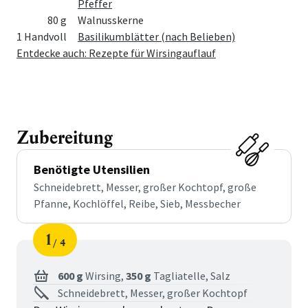
Pfeffer
80 g
Walnusskerne
1 Handvoll
Basilikumblätter (nach Belieben)
Entdecke auch: Rezepte für Wirsingauflauf
Zubereitung
Benötigte Utensilien
Schneidebrett, Messer, großer Kochtopf, große
Pfanne, Kochlöffel, Reibe, Sieb, Messbecher
1
4
Schritt
von
600 g
Wirsing,
350 g
Tagliatelle,
Salz
Schneidebrett, Messer, großer Kochtopf