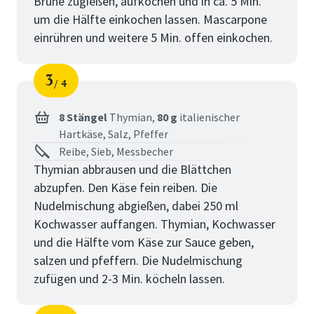
Brühe zugießen, aufkochen und in ca. 5 Min.
um die Hälfte einkochen lassen. Mascarpone
einrühren und weitere 5 Min. offen einkochen.
3
4
Schritt
von
8 Stängel
Thymian,
80 g
italienischer
Hartkäse,
Salz,
Pfeffer
Reibe, Sieb, Messbecher
Thymian abbrausen und die Blättchen
abzupfen. Den Käse fein reiben. Die
Nudelmischung abgießen, dabei 250 ml
Kochwasser auffangen. Thymian, Kochwasser
und die Hälfte vom Käse zur Sauce geben,
salzen und pfeffern. Die Nudelmischung
zufügen und 2-3 Min. köcheln lassen.