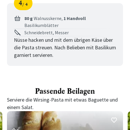
4
4
Schritt
von
80 g
Walnusskerne,
1 Handvoll
Basilikumblätter
Schneidebrett, Messer
Nüsse hacken und mit dem übrigen Käse über
die Pasta streuen. Nach Belieben mit Basilikum
garniert servieren.
Passende Beilagen
Serviere die Wirsing-Pasta mit etwas Baguette und
einem Salat.