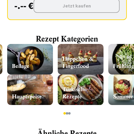
-.-- €
Jetzt kaufen
Rezept Kategorien
Häppchen &
Beilage
Fingerfood
Frühling
Türkische
Hauptspeise
Rezepte
Sommer
1
2
3
Ähnliche Rezepte