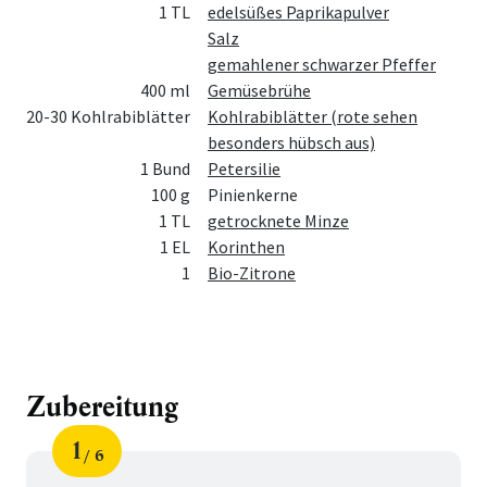
1 TL
edelsüßes Paprikapulver
Salz
gemahlener schwarzer Pfeffer
400 ml
Gemüsebrühe
20-30 Kohlrabiblätter
Kohlrabiblätter (rote sehen
besonders hübsch aus)
1 Bund
Petersilie
100 g
Pinienkerne
1 TL
getrocknete Minze
1 EL
Korinthen
1
Bio-Zitrone
Zubereitung
1
6
Schritt
von