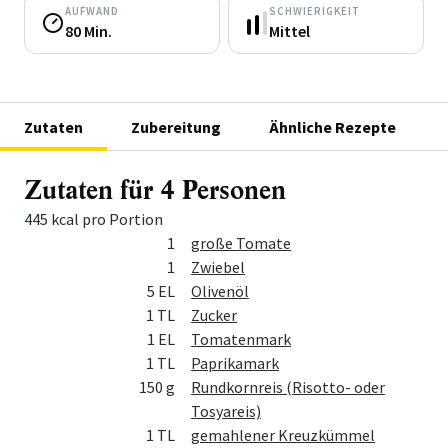
AUFWAND
SCHWIERIGKEIT
80 Min.
Mittel
Zutaten
Zubereitung
Ähnliche Rezepte
Zutaten für 4 Personen
445 kcal pro Portion
Menge
Zutat
1
große Tomate
1
Zwiebel
5 EL
Olivenöl
1 TL
Zucker
1 EL
Tomatenmark
1 TL
Paprikamark
150 g
Rundkornreis (Risotto- oder
Tosyareis)
1 TL
gemahlener Kreuzkümmel