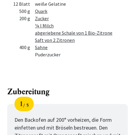
12 Blatt
weiße Gelatine
500 g
Quark
200 g
Zucker
¼ l Milch
abgeriebene Schale von 1 Bio-Zitrone
Saft von 2 Zitronen
400 g
Sahne
Puderzucker
Zubereitung
1
5
Schritt
von
Den Backofen auf 200° vorheizen, die Form
einfetten und mit Bröseln bestreuen. Den