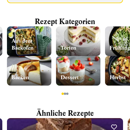
Rezept Kategorien
Aus dem
Backofen
Torten
Frühling
Backen
Dessert
Herbst
1
2
3
Ähnliche Rezepte