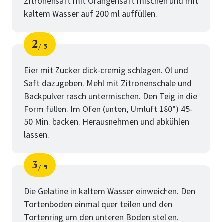
Zitronensaft mit Orangensaft mischen und mit
kaltem Wasser auf 200 ml auffüllen.
2
5
Schritt
von
Eier mit Zucker dick-cremig schlagen. Öl und
Saft dazugeben. Mehl mit Zitronenschale und
Backpulver rasch untermischen. Den Teig in die
Form füllen. Im Ofen (unten, Umluft 180°) 45-
50 Min. backen. Herausnehmen und abkühlen
lassen.
3
5
Schritt
von
Die Gelatine in kaltem Wasser einweichen. Den
Tortenboden einmal quer teilen und den
Tortenring um den unteren Boden stellen.