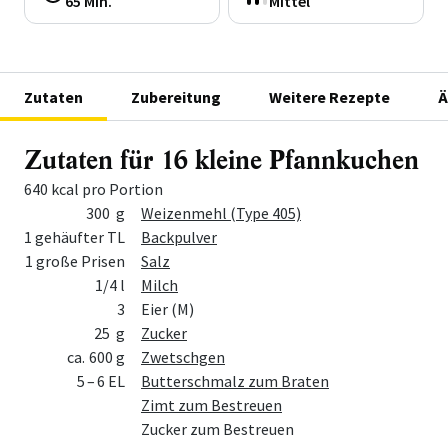
65 Min.
Mittel
Zutaten
Zubereitung
Weitere Rezepte
Ä
Zutaten für 16 kleine Pfannkuchen
640 kcal pro Portion
Menge
Zutat
300 g
Weizenmehl (Type 405)
1 gehäufter TL
Backpulver
1 große Prisen
Salz
1/4 l
Milch
3
Eier (M)
25 g
Zucker
ca. 600 g
Zwetschgen
5 – 6 EL
Butterschmalz zum Braten
Zimt zum Bestreuen
Zucker zum Bestreuen