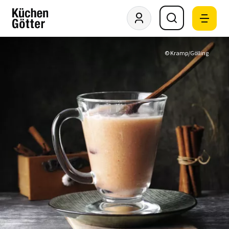
© Kramp/Gölling