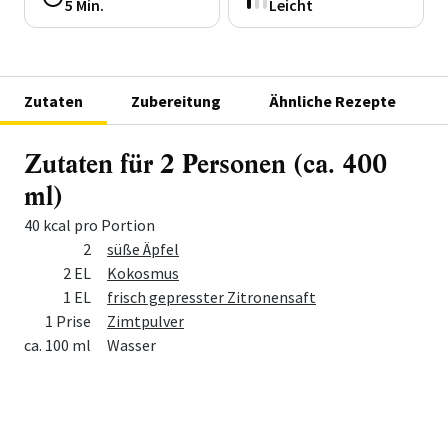
5 Min.
Leicht
Zutaten
Zubereitung
Ähnliche Rezepte
Zutaten für 2 Personen (ca. 400
ml)
40 kcal pro Portion
Menge
Zutat
2
süße Äpfel
2 EL
Kokosmus
1 EL
frisch gepresster Zitronensaft
1 Prise
Zimtpulver
ca. 100 ml
Wasser