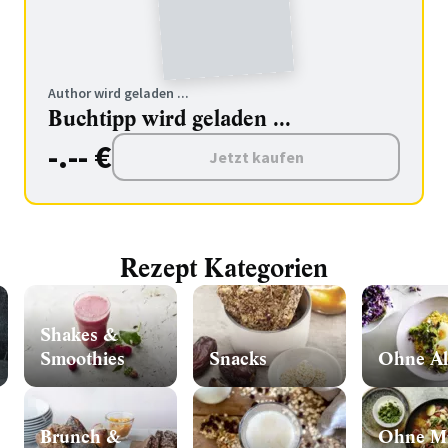
Author wird geladen ...
Buchtipp wird geladen ...
-.-- €
Jetzt kaufen
Rezept Kategorien
Shakes &
Smoothies
Snacks
Ohne Al
Brunch &
Ohne Mi