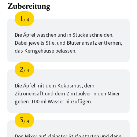
Zubereitung
1
4
Schritt
von
Die Äpfel waschen und in Stücke schneiden.
Dabei jeweils Stiel und Blütenansatz entfernen,
das Kerngehäuse belassen.
2
4
Schritt
von
Die Äpfel mit dem Kokosmus, dem
Zitronensaft und dem Zimtpulver in den Mixer
geben. 100 ml Wasser hinzufügen.
3
4
Schritt
von
Den Mixer auf kleinster Stufe starten und dann