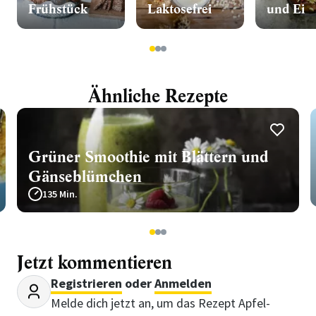
Frühstück
Laktosefrei
und Ei
1
2
3
Ähnliche Rezepte
Grüner Smoothie mit Blättern und
Gänseblümchen
135 Min.
1
2
3
Jetzt kommentieren
Registrieren
oder
Anmelden
Melde dich jetzt an, um das Rezept Apfel-