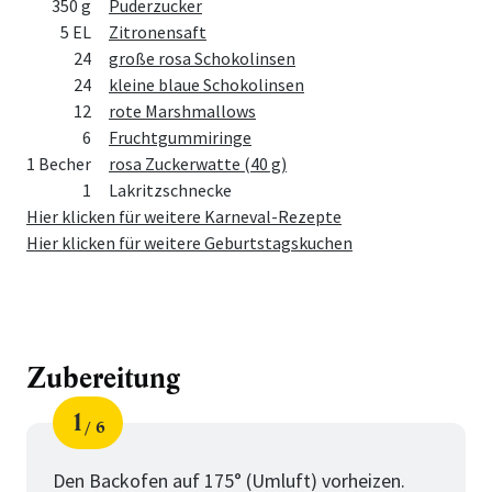
Menge
Zutat
350 g
Puderzucker
5 EL
Zitronensaft
24
große rosa Schokolinsen
24
kleine blaue Schokolinsen
12
rote Marshmallows
6
Fruchtgummiringe
1 Becher
rosa Zuckerwatte (40 g)
1
Lakritzschnecke
Hier klicken für weitere Karneval-Rezepte
Hier klicken für weitere Geburtstagskuchen
Zubereitung
1
6
Schritt
von
Den Backofen auf 175° (Umluft) vorheizen.