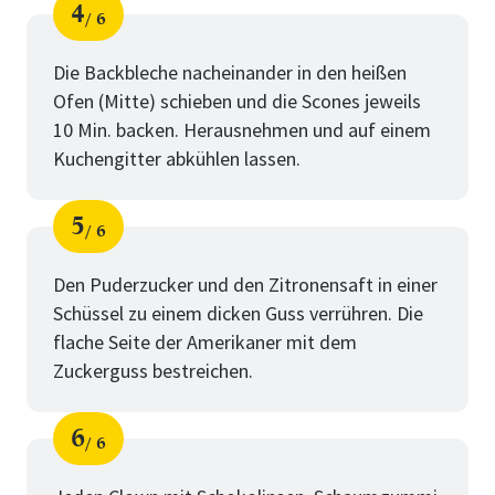
4
6
Schritt
von
Die Backbleche nacheinander in den heißen
Ofen (Mitte) schieben und die Scones jeweils
10 Min. backen. Herausnehmen und auf einem
Kuchengitter abkühlen lassen.
5
6
Schritt
von
Den Puderzucker und den Zitronensaft in einer
Schüssel zu einem dicken Guss verrühren. Die
flache Seite der Amerikaner mit dem
Zuckerguss bestreichen.
6
6
Schritt
von