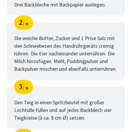
Drei Backbleche mit Backpapier auslegen.
2
6
Schritt
von
Die weiche Butter, Zucker und 1 Prise Salz mit
den Schneebesen des Handrührgeräts cremig
rühren. Die Eier nacheinander unterrühren. Die
Milch hinzufügen. Mehl, Puddingpulver und
Backpulver mischen und ebenfalls unterrühren.
3
6
Schritt
von
Den Teig in einen Spritzbeutel mit großer
Lochtülle füllen und auf jedes Backblech vier
Teigkreise (à ca. 8 cm Ø) setzen.