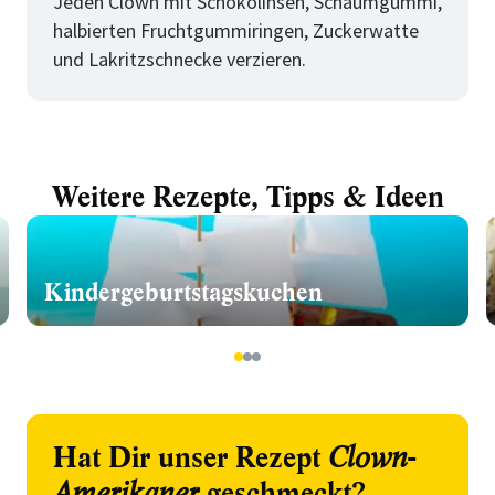
Jeden Clown mit Schokolinsen, Schaumgummi,
halbierten Fruchtgummiringen, Zuckerwatte
und Lakritzschnecke verzieren.
Weitere Rezepte, Tipps & Ideen
Kindergeburtstagskuchen
1
2
3
Hat Dir unser Rezept
Clown-
Amerikaner
geschmeckt?