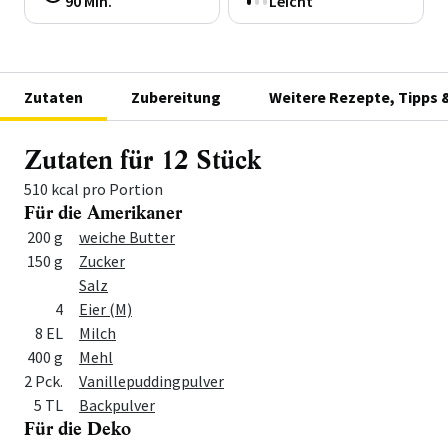
90 Min.
Leicht
Zutaten
Zubereitung
Weitere Rezepte, Tipps 
Zutaten für 12 Stück
510 kcal pro Portion
Für die Amerikaner
Menge
Zutat
200 g
weiche Butter
150 g
Zucker
Salz
4
Eier (M)
8 EL
Milch
400 g
Mehl
2 Pck.
Vanillepuddingpulver
5 TL
Backpulver
Für die Deko