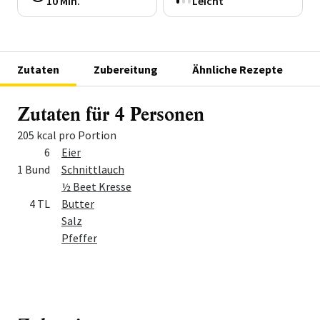
10 Min.
Leicht
Zutaten
Zubereitung
Ähnliche Rezepte
Zutaten für 4 Personen
205 kcal pro Portion
Menge
Zutat
6
Eier
1 Bund
Schnittlauch
½ Beet Kresse
4 TL
Butter
Salz
Pfeffer