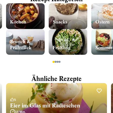
Kochen
Snacks
Ostern
Brunch &
Frühstück
Frühling
Sommer
1
2
3
4
Ähnliche Rezepte
5
Eier im Glas mit Radieschen
15 Min.