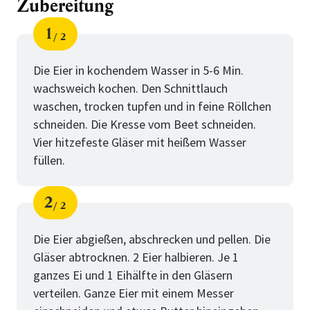
Zubereitung
1
2
Schritt
von
Die Eier in kochendem Wasser in 5-6 Min.
wachsweich kochen. Den Schnittlauch
waschen, trocken tupfen und in feine Röllchen
schneiden. Die Kresse vom Beet schneiden.
Vier hitzefeste Gläser mit heißem Wasser
füllen.
2
2
Schritt
von
Die Eier abgießen, abschrecken und pellen. Die
Gläser abtrocknen. 2 Eier halbieren. Je 1
ganzes Ei und 1 Eihälfte in den Gläsern
verteilen. Ganze Eier mit einem Messer