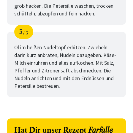
grob hacken. Die Petersilie waschen, trocken
schütteln, abzupfen und fein hacken.
3
3
Schritt
von
Öl im heißen Nudeltopf erhitzen. Zwiebeln
darin kurz anbraten, Nudeln dazugeben. Käse-
Milch einrühren und alles aufkochen. Mit Salz,
Pfeffer und Zitronensaft abschmecken. Die
Nudeln anrichten und mit den Erdnüssen und
Petersilie bestreuen.
Hat Dir unser Rezept
Farfalle