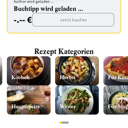
Author wird geladen ...
Buchtipp wird geladen ...
-.-- €
Jetzt kaufen
Rezept Kategorien
Kochen
Herbst
Für Kin
Hauptspeise
Winter
Für Sing
1
2
3
4