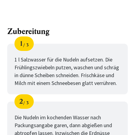
Zubereitung
1
3
Schritt
von
1 l Salzwasser für die Nudeln aufsetzen. Die
Frühlingszwiebeln putzen, waschen und schräg
in dünne Scheiben schneiden. Frischkäse und
Milch mit einem Schneebesen glatt verrühren.
2
3
Schritt
von
Die Nudeln im kochenden Wasser nach
Packungsangabe garen, dann abgießen und
abtropfen lassen. Inzwischen die Erdnüsse