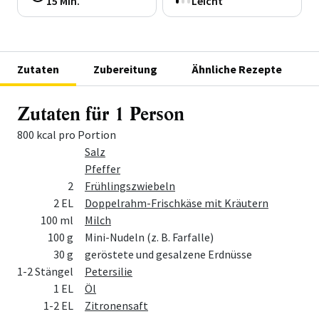
15 Min.
Leicht
Zutaten
Zubereitung
Ähnliche Rezepte
Zutaten für 1 Person
800 kcal pro Portion
Menge
Zutat
Salz
Pfeffer
2
Frühlingszwiebeln
2 EL
Doppelrahm-Frischkäse mit Kräutern
100 ml
Milch
100 g
Mini-Nudeln (z. B. Farfalle)
30 g
geröstete und gesalzene Erdnüsse
1-2 Stängel
Petersilie
1 EL
Öl
1-2 EL
Zitronensaft