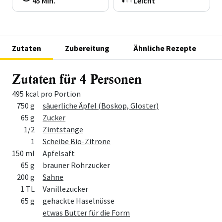
45 Min.
Leicht
Zutaten
Zubereitung
Ähnliche Rezepte
Zutaten für 4 Personen
495 kcal pro Portion
Menge
Zutat
750 g
säuerliche Äpfel (Boskop, Gloster)
65 g
Zucker
1/2
Zimtstange
1
Scheibe Bio-Zitrone
150 ml
Apfelsaft
65 g
brauner Rohrzucker
200 g
Sahne
1 TL
Vanillezucker
65 g
gehackte Haselnüsse
etwas Butter für die Form