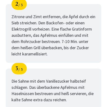
2
3
Schritt
von
Zitrone und Zimt entfernen, die Äpfel durch ein
Sieb streichen. Den Backofen- oder einen
Elektrogrill vorheizen. Eine flache Gratinform
ausbuttern, das Apfelmus einfüllen und mit
dem Rohrzucker bestreuen. 7-10 Min. unter
dem heißen Grill überbacken, bis der Zucker
leicht karamellisiert.
3
3
Schritt
von
Die Sahne mit dem Vanillezucker halbsteif
schlagen. Das überbackene Apfelmus mit
Haselnüssen bestreuen und heiß servieren, die
kalte Sahne extra dazu reichen.