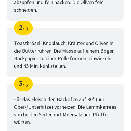
abzupfen und fein hacken. Die Oliven fein
schneiden.
2
6
Schritt
von
Toastbrösel, Knoblauch, Kräuter und Oliven in
die Butter rühren. Die Masse auf einem Bogen
Backpapier zu einer Rolle formen, einwickeln
und 45 Min. kühl stellen.
3
6
Schritt
von
Für das Fleisch den Backofen auf 80° (nur
Ober-/Unterhitze) vorheizen. Die Lammkarrees
von beiden Seiten mit Meersalz und Pfeffer
würzen.