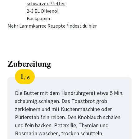
schwarzer Pfeffer
2-3 EL Olivenöl
Backpapier
Mehr Lammkarree Rezepte findest du hier
Zubereitung
1
6
Schritt
von
Die Butter mit dem Handrührgerät etwa 5 Min.
schaumig schlagen. Das Toastbrot grob
zerkleinern und mit Küchenmaschine oder
Pürierstab fein reiben. Den Knoblauch schälen
und fein hacken. Petersilie, Thymian und
Rosmarin waschen, trocken schütteln,