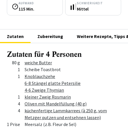
AUFWAND
SCHWIERIGKEIT
115 Min.
Mittel
Zutaten
Zubereitung
Weitere Rezepte, Tipps 
Zutaten für 4 Personen
Menge
Zutat
80 g
weiche Butter
1
Scheibe Toastbrot
1
Knoblauchzehe
6-8 Stängel glatte Petersilie
4-6 Zweige Thymian
1
kleiner Zweig Rosmarin
4
Oliven mit Mandelfüllung (40 g)
4
küchenfertige Lammkarrees (à 250 g, vom
Metzger putzen und entsehnen lassen)
1 Prise
Meersalz (z.B. Fleur de Sel)