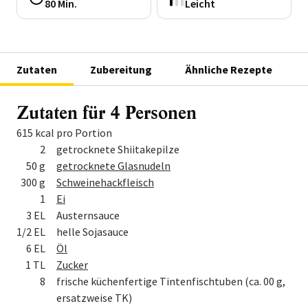
80 Min.
Leicht
Zutaten
Zubereitung
Ähnliche Rezepte
Zutaten für 4 Personen
615 kcal pro Portion
Menge
Zutat
2
getrocknete Shiitakepilze
50 g
getrocknete Glasnudeln
300 g
Schweinehackfleisch
1
Ei
3 EL
Austernsauce
1/2 EL
helle Sojasauce
6 EL
Öl
1 TL
Zucker
8
frische küchenfertige Tintenfischtuben (ca. 00 g,
ersatzweise TK)