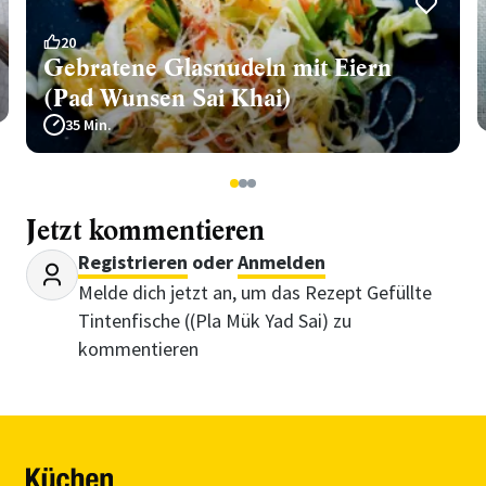
20
Gebratene Glasnudeln mit Eiern
(Pad Wunsen Sai Khai)
35 Min.
1
2
3
Jetzt kommentieren
Registrieren
oder
Anmelden
Melde dich jetzt an, um das Rezept Gefüllte
Tintenfische ((Pla Mük Yad Sai) zu
kommentieren