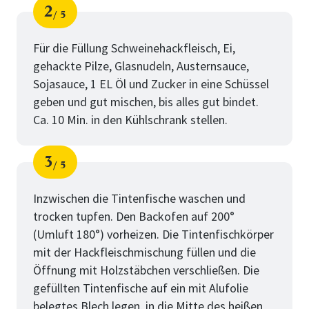
2
5
Schritt
von
Für die Füllung Schweinehackfleisch, Ei,
gehackte Pilze, Glasnudeln, Austernsauce,
Sojasauce, 1 EL Öl und Zucker in eine Schüssel
geben und gut mischen, bis alles gut bindet.
Ca. 10 Min. in den Kühlschrank stellen.
3
5
Schritt
von
Inzwischen die Tintenfische waschen und
trocken tupfen. Den Backofen auf 200°
(Umluft 180°) vorheizen. Die Tintenfischkörper
mit der Hackfleischmischung füllen und die
Öffnung mit Holzstäbchen verschließen. Die
gefüllten Tintenfische auf ein mit Alufolie
belegtes Blech legen, in die Mitte des heißen