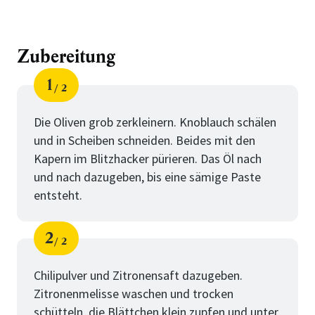
Zubereitung
1
2
Schritt
von
Die Oliven grob zerkleinern. Knoblauch schälen
und in Scheiben schneiden. Beides mit den
Kapern im Blitzhacker pürieren. Das Öl nach
und nach dazugeben, bis eine sämige Paste
entsteht.
2
2
Schritt
von
Chilipulver und Zitronensaft dazugeben.
Zitronenmelisse waschen und trocken
schütteln, die Blättchen klein zupfen und unter