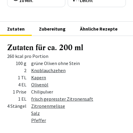
10 Min.
Leicht
Zutaten
Zubereitung
Ähnliche Rezepte
Zutaten für ca. 200 ml
260 kcal pro Portion
Menge
Zutat
100 g
grüne Oliven ohne Stein
2
Knoblauchzehen
1 TL
Kapern
4 EL
Olivenöl
1 Prise
Chilipulver
1 EL
frisch gepresster Zitronensaft
4 Stängel
Zitronenmelisse
Salz
Pfeffer