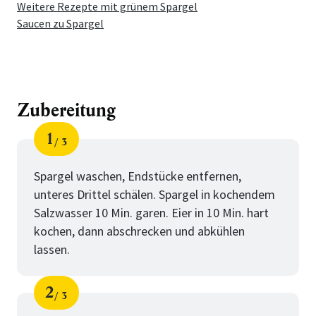
Weitere Rezepte mit grünem Spargel
Saucen zu Spargel
Zubereitung
1
3
Schritt
von
Spargel waschen, Endstücke entfernen,
unteres Drittel schälen. Spargel in kochendem
Salzwasser 10 Min. garen. Eier in 10 Min. hart
kochen, dann abschrecken und abkühlen
lassen.
2
3
Schritt
von