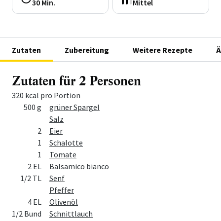
30 Min.
Mittel
Zutaten
Zubereitung
Weitere Rezepte
Ä
Zutaten für 2 Personen
320 kcal pro Portion
Menge
Zutat
500 g
grüner Spargel
Salz
2
Eier
1
Schalotte
1
Tomate
2 EL
Balsamico bianco
1/2 TL
Senf
Pfeffer
4 EL
Olivenöl
1/2 Bund
Schnittlauch