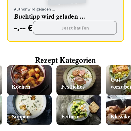
Author wird geladen ...
Buchtipp wird geladen ...
-.-- €
Jetzt kaufen
Rezept Kategorien
Gut
Kochen
Festliches
vorzuber
Suppen
Fettarm
Klassike