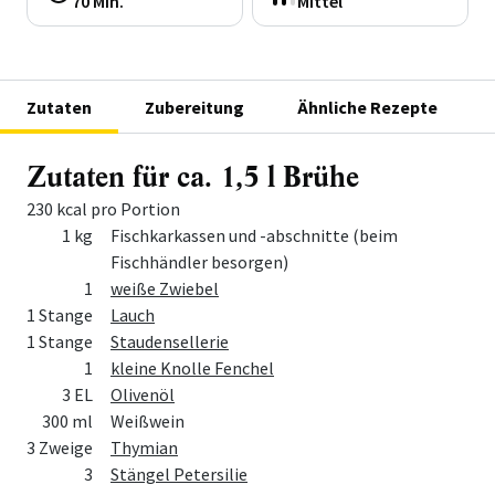
70 Min.
Mittel
Zutaten
Zubereitung
Ähnliche Rezepte
Zutaten für ca. 1,5 l Brühe
230 kcal pro Portion
Menge
Zutat
1 kg
Fischkarkassen und -abschnitte (beim
Fischhändler besorgen)
1
weiße Zwiebel
1 Stange
Lauch
1 Stange
Staudensellerie
1
kleine Knolle Fenchel
3 EL
Olivenöl
300 ml
Weißwein
3 Zweige
Thymian
3
Stängel Petersilie