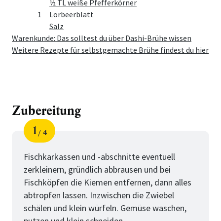
½ TL weiße Pfefferkörner
1
Lorbeerblatt
Salz
Warenkunde: Das solltest du über Dashi-Brühe wissen
Weitere Rezepte für selbstgemachte Brühe findest du hier
Zubereitung
1
4
Schritt
von
Fischkarkassen und -abschnitte eventuell
zerkleinern, gründlich abbrausen und bei
Fischköpfen die Kiemen entfernen, dann alles
abtropfen lassen. Inzwischen die Zwiebel
schälen und klein würfeln. Gemüse waschen,
putzen und klein schneiden.