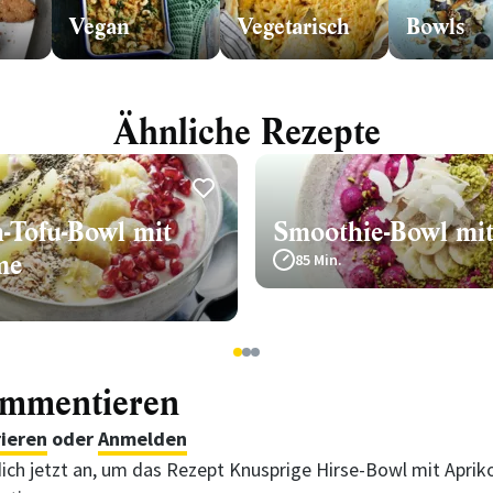
Vegan
Vegetarisch
Bowls
Ähnliche Rezepte
-Tofu-Bowl mit
Smoothie-Bowl mit
me
85 Min.
1
2
3
ommentieren
rieren
oder
Anmelden
ich jetzt an, um das Rezept Knusprige Hirse-Bowl mit Aprik