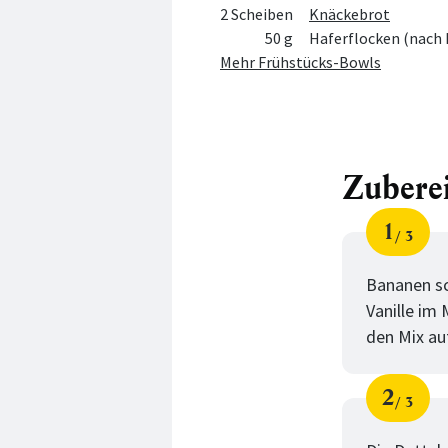
2 Scheiben
Knäckebrot
50 g
Haferflocken (nach 
Mehr Frühstücks-Bowls
Zubere
1
3
Schri
von
Bananen sc
Vanille im
den Mix au
2
3
Schri
von