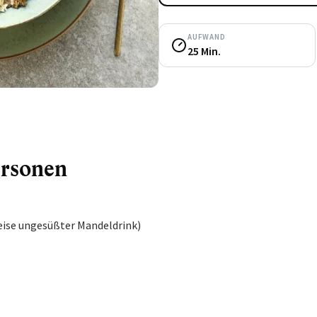
AUFWAND
25 Min.
ersonen
eise ungesüßter Mandeldrink)