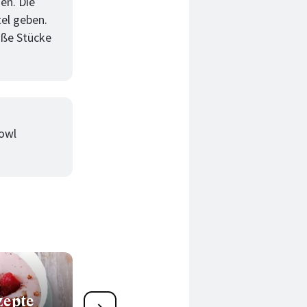
en. Die
tel geben.
oße Stücke
Bowl
zepte
47 Porridge-Rezepte