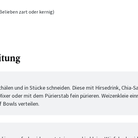
Belieben zart oder kernig)
itung
tt
hälen und in Stücke schneiden. Diese mit Hirsedrink, Chia-
 Mixer oder mit dem Pürierstab fein pürieren. Weizenkleie ei
f Bowls verteilen.
tt