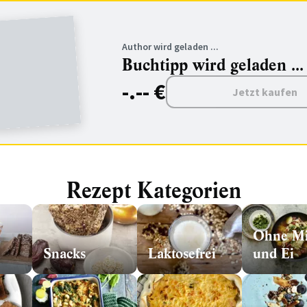
Author wird geladen ...
Buchtipp wird geladen ...
-.-- €
Jetzt kaufen
Rezept Kategorien
Ohne Mi
Snacks
Laktosefrei
und Ei