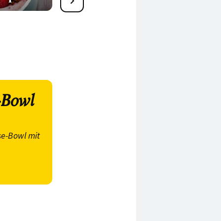
-Bowl
se-Bowl mit