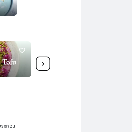
 Tofu
1
Kurkuma-Kokos-Bowl
45 Min.
osen zu