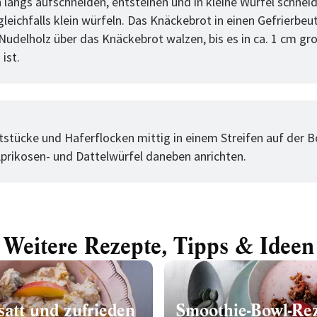
 längs aufschneiden, entsteinen und in kleine Würfel schneid
leichfalls klein würfeln. Das Knäckebrot in einen Gefrierbeu
Nudelholz über das Knäckebrot walzen, bis es in ca. 1 cm gr
ist.
tt
stücke und Haferflocken mittig in einem Streifen auf der 
 Aprikosen- und Dattelwürfel daneben anrichten.
Weitere Rezepte, Tipps & Ideen
satt und zufrieden
Smoothie-Bowl-Re