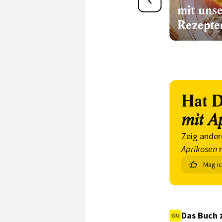
mit uns
Rezepte
Hat D
mit A
Zeig ander
Aprikosen
n
Mag i
Das Buch 