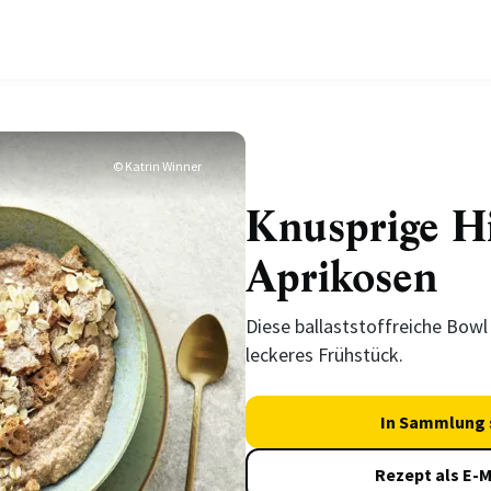
© Katrin Winner
Knusprige Hi
Aprikosen
Diese ballaststoffreiche Bowl 
leckeres Frühstück.
In Sammlung 
Rezept als E-M