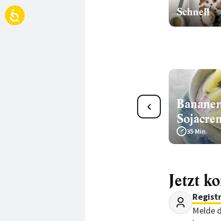
Schnell
Bananen
1
Kurkuma-Kokos-Bowl
Sojacre
45 Min.
35 Min.
Jetzt k
Regist
Melde d