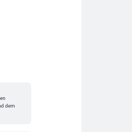
den
und dem