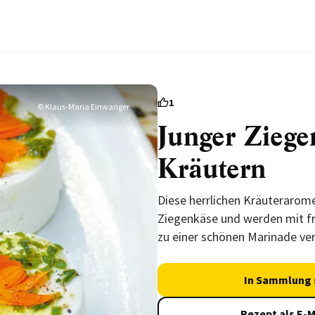
1
© Klaus-Maria Einwanger
Junger Ziege
Kräutern
Diese herrlichen Kräuterarom
Ziegenkäse und werden mit f
zu einer schönen Marinade ve
In Sammlung 
Rezept als E-M