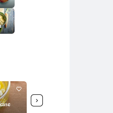
t
Ziegenkäse-Süßkartoffel-
käse
Thymian-Aufstrich