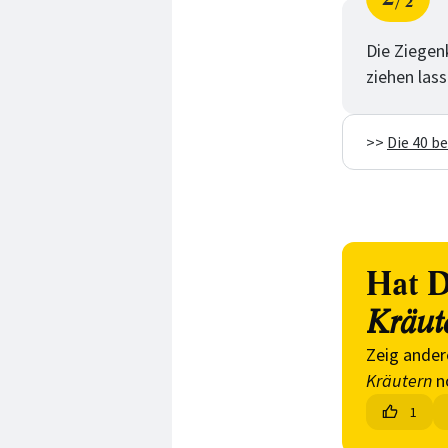
2
Schri
von
Die Ziegen
ziehen lass
>>
Die 40 b
Hat D
Kräut
Zeig ander
Kräutern
n
1