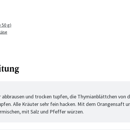
 50 g)
käse
itung
tt
r abbrausen und trocken tupfen, die Thymianblättchen von 
pfen. Alle Kräuter sehr fein hacken. Mit dem Orangensaft 
ermischen, mit Salz und Pfeffer würzen.