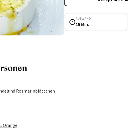
AUFWAND
15 Min.
ersonen
endelund Rosmarinblättchen
 1 Orange