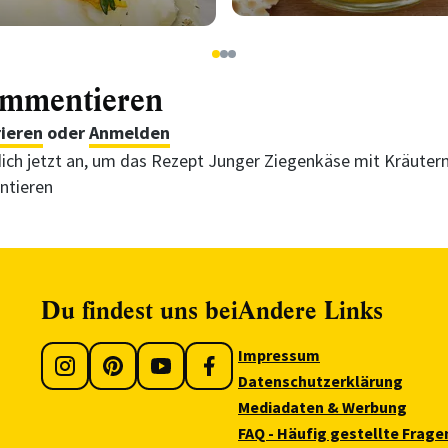
1
2
3
ommentieren
rieren
oder
Anmelden
ich jetzt an, um das Rezept Junger Ziegenkäse mit Kräutern
tieren
Du findest uns bei
Andere Links
Impressum
Datenschutzerklärung
Mediadaten & Werbung
FAQ - Häufig gestellte Frage