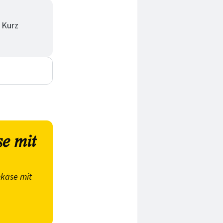
 Kurz
se mit
käse mit