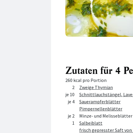
Zutaten für 4 P
260 kcal pro Portion
Menge
Zutat
2
Zweige Thymian
je 10
Schnittlauchstängel, Lav
je 4
Sauerampferblätter
Pimpernellenblätter
je 2
Minze- und Melisseblätter
1
Salbeiblatt
frisch gepresster Saft von