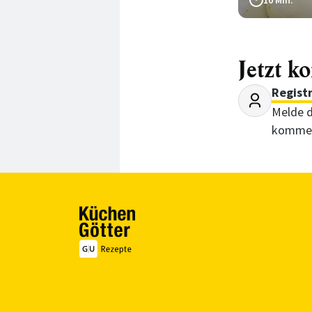
30 Min.
10 Min.
Jetzt k
Regist
Melde d
kommen