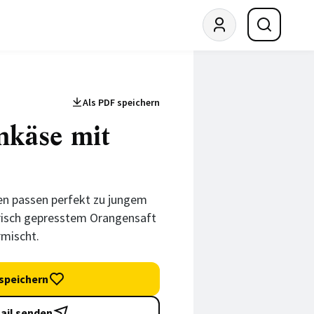
Als PDF speichern
nkäse mit
en passen perfekt zu jungem
risch gepresstem Orangensaft
rmischt.
speichern
ail senden