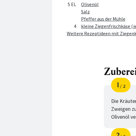
5 EL
Olivenöl
Salz
Pfeffer aus der Mühle
4
kleine Ziegenfrischkäse (je
Weitere Rezeptideen mit Ziegen
Zubere
1
2
Schri
von
Die Kräute
Zweigen zu
Olivenöl v
2