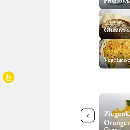
Frühstück
Glutenfre
Vegetaris
Ziegenkäse-Süßkartoffel-
Ziegenk
Thymian-Aufstrich
Orangen