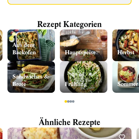
Rezept Kategorien
Aus dem
Backofen
Hauptspeise
Herbst
Sandwiches &
Brote
Frühling
Sommer
1
2
3
4
Ähnliche Rezepte