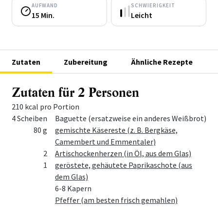
AUFWAND
SCHWIERIGKEIT
15 Min.
Leicht
Zutaten
Zubereitung
Ähnliche Rezepte
Zutaten für 2 Personen
210 kcal pro Portion
Menge
Zutat
4 Scheiben
Baguette (ersatzweise ein anderes Weißbrot)
80 g
gemischte Käsereste (z. B. Bergkäse,
Camembert und Emmentaler)
2
Artischockenherzen (in Öl, aus dem Glas)
1
geröstete, gehäutete Paprikaschote (aus
dem Glas)
6-8 Kapern
Pfeffer (am besten frisch gemahlen)