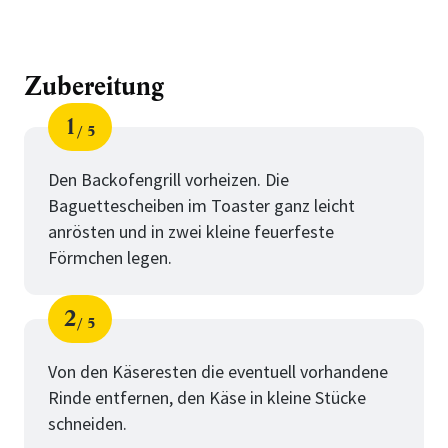
Zubereitung
1
5
Schritt
von
Den Backofengrill vorheizen. Die
Baguettescheiben im Toaster ganz leicht
anrösten und in zwei kleine feuerfeste
Förmchen legen.
2
5
Schritt
von
Von den Käseresten die eventuell vorhandene
Rinde entfernen, den Käse in kleine Stücke
schneiden.