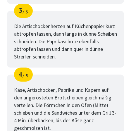
3
5
Schritt
von
Die Artischockenherzen auf Küchenpapier kurz
abtropfen lassen, dann längs in dünne Scheiben
schneiden. Die Paprikaschote ebenfalls
abtropfen lassen und dann quer in dünne
Streifen schneiden.
4
5
Schritt
von
Käse, Artischocken, Paprika und Kapern auf
den angerösteten Brotscheiben gleichmäßig
verteilen. Die Förmchen in den Ofen (Mitte)
schieben und die Sandwiches unter dem Grill 3-
4 Min. überbacken, bis der Käse ganz
geschmolzen ist.