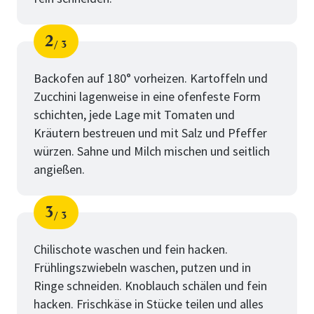
2
3
Schritt
von
Backofen auf 180° vorheizen. Kartoffeln und
Zucchini lagenweise in eine ofenfeste Form
schichten, jede Lage mit Tomaten und
Kräutern bestreuen und mit Salz und Pfeffer
würzen. Sahne und Milch mischen und seitlich
angießen.
3
3
Schritt
von
Chilischote waschen und fein hacken.
Frühlingszwiebeln waschen, putzen und in
Ringe schneiden. Knoblauch schälen und fein
hacken. Frischkäse in Stücke teilen und alles