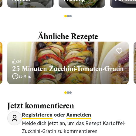
1
2
3
Ähnliche Rezepte
39
25 Minuten Zucchini-Tomaten-Gratin
85 Min.
1
2
3
Jetzt kommentieren
Registrieren
oder
Anmelden
Melde dich jetzt an, um das Rezept Kartoffel-
Zucchini-Gratin zu kommentieren