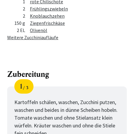
1
rote Chilischote
2
Frühlingszwiebeln
2
Knoblauchzehen
150 g
Ziegenfrischkäse
2 EL
Olivenöl
Weitere Zucchiniaufläufe
Zubereitung
1
3
Schritt
von
Kartoffeln schälen, waschen, Zucchini putzen,
waschen und beides in dünne Scheiben hobeln.
Tomate waschen und ohne Stielansatz klein
würfeln. Kräuter waschen und ohne die Stiele
fein schneiden.