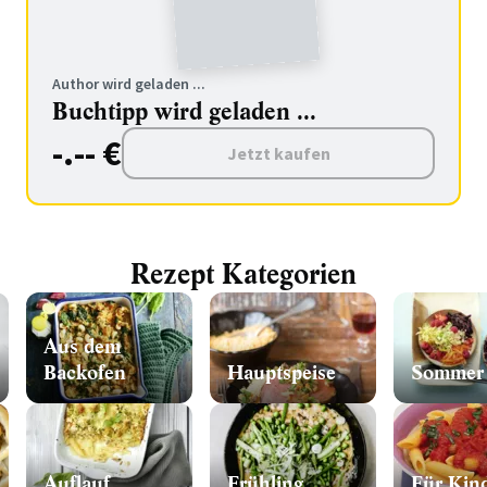
Author wird geladen ...
Buchtipp wird geladen ...
-.-- €
Jetzt kaufen
Rezept Kategorien
Aus dem
Backofen
Hauptspeise
Sommer
Auflauf
Frühling
Für Kin