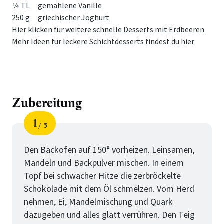
¼ TL
gemahlene Vanille
250 g
griechischer Joghurt
Hier klicken für weitere schnelle Desserts mit Erdbeeren
Mehr Ideen für leckere Schichtdesserts findest du hier
Zubereitung
1
5
Schritt
von
Den Backofen auf 150° vorheizen. Leinsamen,
Mandeln und Backpulver mischen. In einem
Topf bei schwacher Hitze die zerbröckelte
Schokolade mit dem Öl schmelzen. Vom Herd
nehmen, Ei, Mandelmischung und Quark
dazugeben und alles glatt verrühren. Den Teig