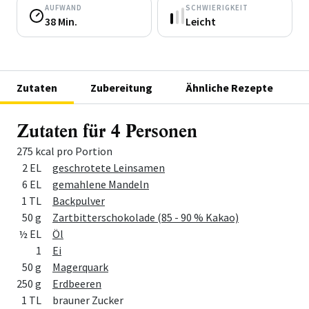
AUFWAND
SCHWIERIGKEIT
38 Min.
Leicht
Zutaten
Zubereitung
Ähnliche Rezepte
Zutaten für 4 Personen
275 kcal pro Portion
Menge
Zutat
2 EL
geschrotete Leinsamen
6 EL
gemahlene Mandeln
1 TL
Backpulver
50 g
Zartbitterschokolade (85 - 90 % Kakao)
½ EL
Öl
1
Ei
50 g
Magerquark
250 g
Erdbeeren
1 TL
brauner Zucker