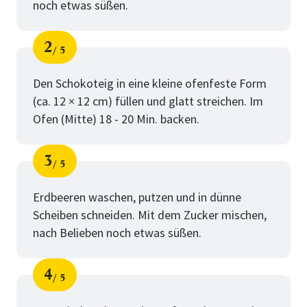
noch etwas süßen.
2
5
Schritt
von
Den Schokoteig in eine kleine ofenfeste Form
(ca. 12 × 12 cm) füllen und glatt streichen. Im
Ofen (Mitte) 18 - 20 Min. backen.
3
5
Schritt
von
Erdbeeren waschen, putzen und in dünne
Scheiben schneiden. Mit dem Zucker mischen,
nach Belieben noch etwas süßen.
4
5
Schritt
von