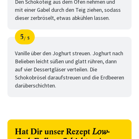
Den Schokoteig aus dem Ofen nehmen und
mit einer Gabel durch den Teig ziehen, sodass
dieser zerbröselt, etwas abkühlen lassen.
5
5
Schritt
von
Vanille über den Joghurt streuen. Joghurt nach
Belieben leicht süßen und glatt rühren, dann
auf vier Dessertgläser verteilen. Die
Schokobrösel daraufstreuen und die Erdbeeren
darüberschichten.
Hat Dir unser Rezept
Low-