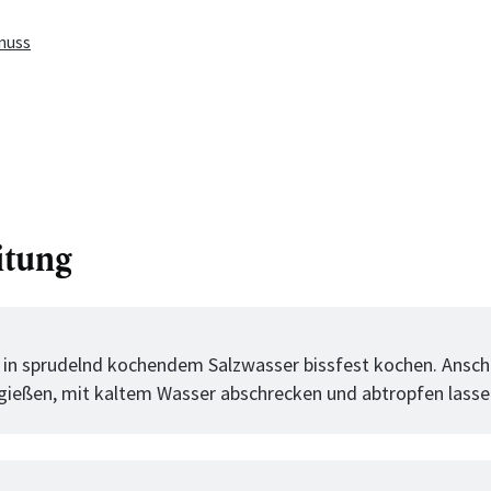
nuss
itung
tt
 in sprudelnd kochendem Salzwasser bissfest kochen. Ansch
bgießen, mit kaltem Wasser abschrecken und abtropfen lasse
tt