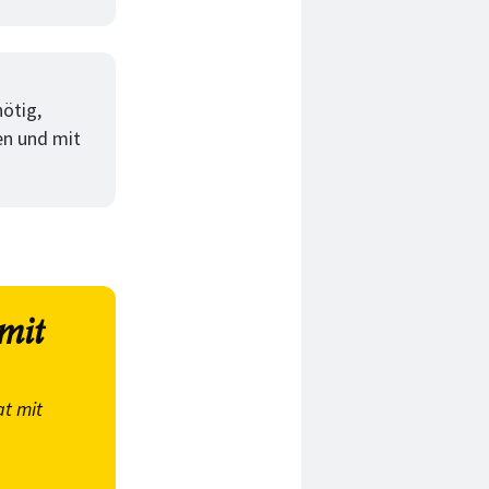
ötig,
en und mit
mit
t mit