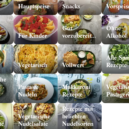
Hauptspeise
Snacks
Vorspeis
Gut
Ohne
r
Für Kinder
vorzubereiten
Alkohol
Alle Spi
Vegetarisch
Vollwert
Rezepte
che
Pasta &
Makkaroni
Vegetari
Nudeln
Rezepte
Pastager
Rezepte mit
Vegetarische
beliebten
te
Nudelsalate
Nudelsorten