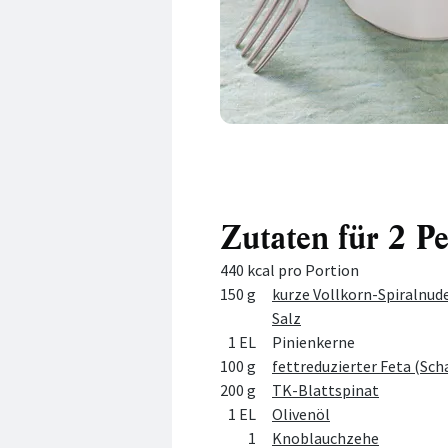
Zutaten für 2 P
440 kcal pro Portion
Menge
Zutat
150 g
kurze Vollkorn-Spiralnud
Salz
1 EL
Pinienkerne
100 g
fettreduzierter Feta (Sch
200 g
TK-Blattspinat
1 EL
Olivenöl
1
Knoblauchzehe