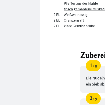
Pfeffer aus der Mühle
frisch gemahlene Muskat
2 EL
Weißweinessig
2 EL
Orangensaft
2 EL
klare Gemüsebrühe
Zubere
1
5
Schri
von
Die Nudeln
ein Sieb a
2
5
Schri
von