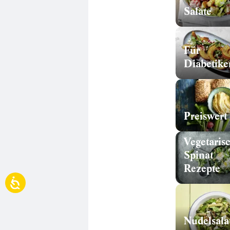
Salate
Für
Diabetike
Preiswert
Vegetaris
Spinat
Rezepte
Nudelsala