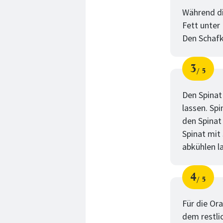
Während di
Fett unter
Den Schafk
3
5
Schri
von
Den Spinat
lassen. Spi
den Spinat
Spinat mit
abkühlen l
4
5
Schri
von
Für die Or
dem restli