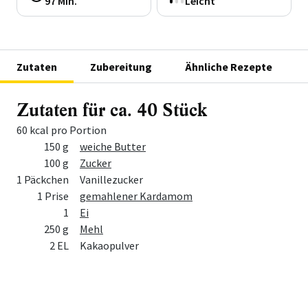
97 Min.
Leicht
Zutaten
Zubereitung
Ähnliche Rezepte
Zutaten für ca. 40 Stück
60 kcal pro Portion
Menge
Zutat
150 g
weiche Butter
100 g
Zucker
1 Päckchen
Vanillezucker
1 Prise
gemahlener Kardamom
1
Ei
250 g
Mehl
2 EL
Kakaopulver