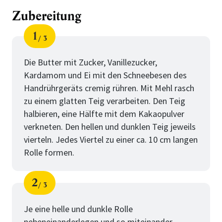
Zubereitung
1
3
Schritt
von
Die Butter mit Zucker, Vanillezucker,
Kardamom und Ei mit den Schneebesen des
Handrührgeräts cremig rühren. Mit Mehl rasch
zu einem glatten Teig verarbeiten. Den Teig
halbieren, eine Hälfte mit dem Kakaopulver
verkneten. Den hellen und dunklen Teig jeweils
vierteln. Jedes Viertel zu einer ca. 10 cm langen
Rolle formen.
2
3
Schritt
von
Je eine helle und dunkle Rolle
nebeneinanderlegen und so miteinander