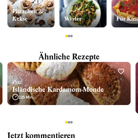
Plätzchen &
Kekse
Winter
Für Kin
1
2
3
Ähnliche Rezepte
22
Isländische Kardamom-Monde
225 Min.
1
2
3
Jetzt kommentieren