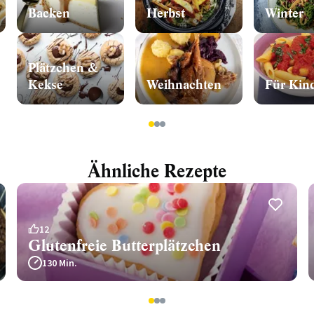
Backen
Herbst
Winter
Plätzchen &
Kekse
Weihnachten
Für Kin
1
2
3
Ähnliche Rezepte
12
Glutenfreie Butterplätzchen
130 Min.
1
2
3