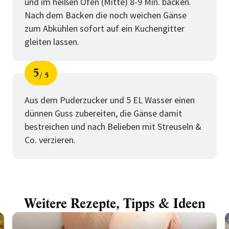
und im heißen Ofen (Mitte) 8-9 Min. backen.
Nach dem Backen die noch weichen Gänse
zum Abkühlen sofort auf ein Kuchengitter
gleiten lassen.
5
5
Schritt
von
Aus dem Puderzucker und 5 EL Wasser einen
dünnen Guss zubereiten, die Gänse damit
bestreichen und nach Belieben mit Streuseln &
Co. verzieren.
Weitere Rezepte, Tipps & Ideen