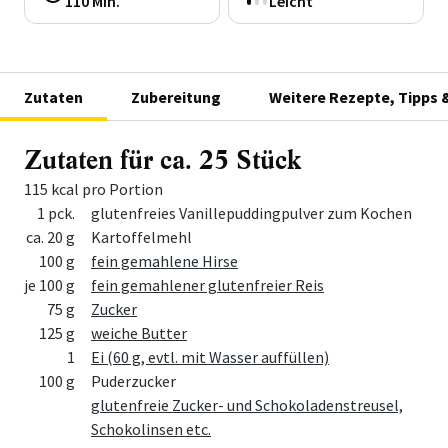
110 Min.
Leicht
Zutaten
Zubereitung
Weitere Rezepte, Tipps 
Zutaten für ca. 25 Stück
115 kcal pro Portion
Menge
Zutat
1 pck.
glutenfreies Vanillepuddingpulver zum Kochen
ca. 20 g
Kartoffelmehl
100 g
fein gemahlene Hirse
je 100 g
fein gemahlener glutenfreier Reis
75 g
Zucker
125 g
weiche Butter
1
Ei (60 g, evtl. mit Wasser auffüllen)
100 g
Puderzucker
glutenfreie Zucker- und Schokoladenstreusel,
Schokolinsen etc.