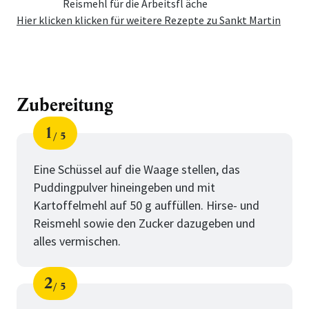
Reismehl für die Arbeitsfl äche
Hier klicken klicken für weitere Rezepte zu Sankt Martin
Zubereitung
1
5
Schritt
von
Eine Schüssel auf die Waage stellen, das
Puddingpulver hineingeben und mit
Kartoffelmehl auf 50 g auffüllen. Hirse- und
Reismehl sowie den Zucker dazugeben und
alles vermischen.
2
5
Schritt
von