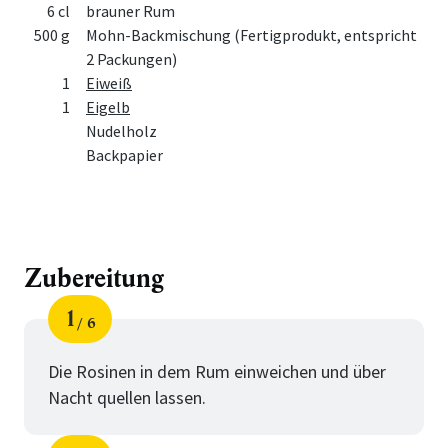
6 cl
brauner Rum
500 g
Mohn-Backmischung (Fertigprodukt, entspricht
2 Packungen)
1
Eiweiß
1
Eigelb
Nudelholz
Backpapier
Zubereitung
1
6
Schritt
von
Die Rosinen in dem Rum einweichen und über
Nacht quellen lassen.