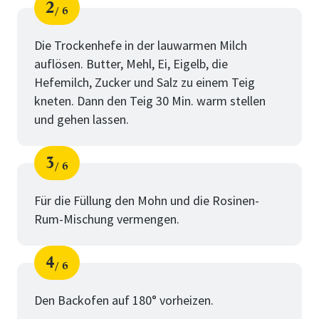
2
6
Schritt
von
Die Trockenhefe in der lauwarmen Milch
auflösen. Butter, Mehl, Ei, Eigelb, die
Hefemilch, Zucker und Salz zu einem Teig
kneten. Dann den Teig 30 Min. warm stellen
und gehen lassen.
3
6
Schritt
von
Für die Füllung den Mohn und die Rosinen-
Rum-Mischung vermengen.
4
6
Schritt
von
Den Backofen auf 180° vorheizen.