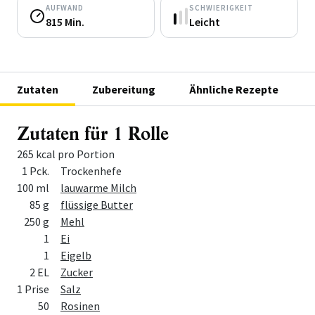
AUFWAND
SCHWIERIGKEIT
815 Min.
Leicht
Zutaten
Zubereitung
Ähnliche Rezepte
Zutaten für 1 Rolle
265 kcal pro Portion
Menge
Zutat
1 Pck.
Trockenhefe
100 ml
lauwarme Milch
85 g
flüssige Butter
250 g
Mehl
1
Ei
1
Eigelb
2 EL
Zucker
1 Prise
Salz
50
Rosinen