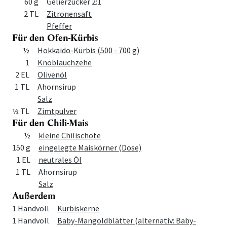
60 g
Gelierzucker 2:1
2 TL
Zitronensaft
Pfeffer
Für den Ofen-Kürbis
Menge
Zutat
½
Hokkaido-Kürbis (500 - 700 g)
1
Knoblauchzehe
2 EL
Olivenöl
1 TL
Ahornsirup
Salz
½ TL
Zimtpulver
Für den Chili-Mais
Menge
Zutat
½
kleine Chilischote
150 g
eingelegte Maiskörner (Dose)
1 EL
neutrales Öl
1 TL
Ahornsirup
Salz
Außerdem
Menge
Zutat
1 Handvoll
Kürbiskerne
1 Handvoll
Baby-Mangoldblätter (alternativ: Baby-