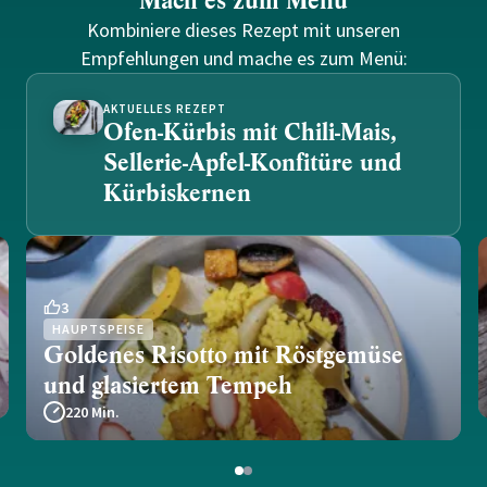
Mach es zum Menü
Kombiniere dieses Rezept mit unseren
Empfehlungen und mache es zum Menü:
AKTUELLES REZEPT
Ofen-Kürbis mit Chili-Mais,
Sellerie-Apfel-Konfitüre und
Kürbiskernen
3
HAUPTSPEISE
Goldenes Risotto mit Röstgemüse
und glasiertem Tempeh
220 Min.
1
2