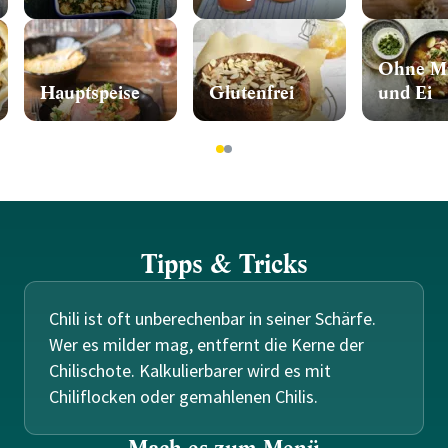
Ohne Mi
Hauptspeise
Glutenfrei
und Ei
1
2
Tipps & Tricks
Chili ist oft unberechenbar in seiner Schärfe.
Wer es milder mag, entfernt die Kerne der
Chilischote. Kalkulierbarer wird es mit
Chiliflocken oder gemahlenen Chilis.