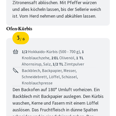
Zitronensaft ablöschen. Mit Pfeffer würzen
und alles köcheln lassen, bis der Sellerie weich
ist. Vom Herd nehmen und abkühlen lassen.
Ofen-Kürbis
3
6
Schritt
von
für
Ofen-
1/2
Hokkaido-Kürbis (500 - 700 g),
1
Knoblauchzehe,
2 EL
Olivenöl,
1 TL
Kürbis
Ahornsirup,
Salz,
1/2 TL
Zimtpulver
Backblech, Backpapier, Messer,
Schneidebrett, Löffel, Schüssel,
Knoblauchpresse
Den Backofen auf 180° Umluft vorheizen. Ein
Backblech mit Backpapier auslegen. Den Kürbis
waschen, Kerne und Fasern mit einem Löffel
auslösen. Das Fruchtfleisch in dünne Spalten