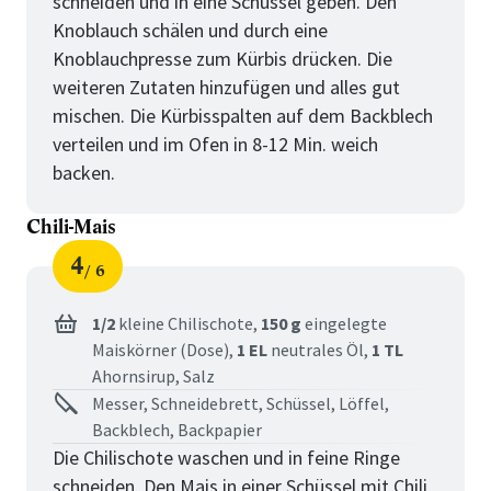
schneiden und in eine Schüssel geben. Den
Knoblauch schälen und durch eine
Knoblauchpresse zum Kürbis drücken. Die
weiteren Zutaten hinzufügen und alles gut
mischen. Die Kürbisspalten auf dem Backblech
verteilen und im Ofen in 8-12 Min. weich
backen.
Chili-Mais
4
6
Schritt
von
für
Chili-
1/2
kleine Chilischote,
150 g
eingelegte
Maiskörner (Dose),
1 EL
neutrales Öl,
1 TL
Mais
Ahornsirup,
Salz
Messer, Schneidebrett, Schüssel, Löffel,
Backblech, Backpapier
Die Chilischote waschen und in feine Ringe
schneiden. Den Mais in einer Schüssel mit Chili,