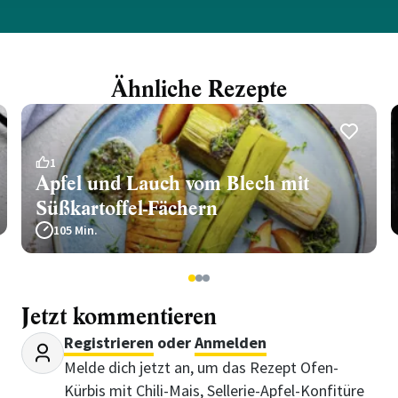
Ähnliche Rezepte
1
Apfel und Lauch vom Blech mit
Süßkartoffel-Fächern
105 Min.
1
2
3
Jetzt kommentieren
Registrieren
oder
Anmelden
Melde dich jetzt an, um das Rezept Ofen-
Kürbis mit Chili-Mais, Sellerie-Apfel-Konfitüre