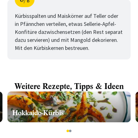
6
Schritt
von
für
Anrichten
Kürbisspalten und Maiskörner auf Teller oder
in Pfännchen verteilen, etwas Sellerie-Apfel-
Konfitüre dazwischensetzen (den Rest separat
dazu servieren) und mit Mangold dekorieren.
Mit den Kürbiskernen bestreuen.
Weitere Rezepte, Tipps & Ideen
Hokkaido-Kürbis
1
2