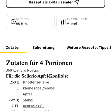
Rezept als E-Mail senden
AUFWAND
SCHWIERIGKEIT
60 Min.
Mittel
Zutaten
Zubereitung
Weitere Rezepte, Tipps 
Zutaten für 4 Portionen
360 kcal pro Portion
Für die Sellerie-Apfel-Konfitüre
Menge
Zutat
250 g
Knollensellerie
1
kleine rote Zwiebel
1
Apfel
1 Zweig
Salbei
2 TL
neutrales Öl