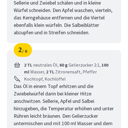
Sellerie und Zwiebel schälen und in kleine
Würfel schneiden. Den Apfel waschen, vierteln,
das Kerngehäuse entfernen und die Viertel
ebenfalls klein würfeln. Die Salbeiblätter
abzupfen und in Streifen schneiden.
2
6
Schritt
von
für
Sellerie-
2 TL
neutrales Öl,
60 g
Gelierzucker 2:1,
100
ml
Wasser,
2 TL
Zitronensaft,
Pfeffer
Apfel-
Kochtopf, Kochlöffel
Konfitüre
Das Öl in einem Topf erhitzen und die
Zwiebelwürfel darin bei kleiner Hitze
anschwitzen. Sellerie, Apfel und Salbei
hinzugeben, die Temperatur erhöhen und unter
Rühren leicht bräunen. Den Gelierzucker
untermischen und mit 100 ml Wasser und dem