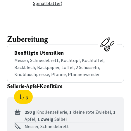
Spinatblätter)
Zubereitung
Benötigte Utensilien
Messer, Schneidebrett, Kochtopf, Kochlöffel,
Backblech, Backpapier, Löffel, 2 Schüsseln,
Knoblauchpresse, Pfanne, Pfannenwender
Sellerie-Apfel-Konfitüre
1
6
Schritt
von
für
Sellerie-
250 g
Knollensellerie,
1
kleine rote Zwiebel,
1
Apfel,
1 Zweig
Salbei
Apfel-
Messer, Schneidebrett
Konfitüre