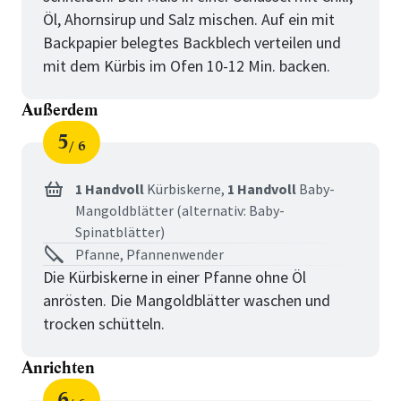
Öl, Ahornsirup und Salz mischen. Auf ein mit
Backpapier belegtes Backblech verteilen und
mit dem Kürbis im Ofen 10-12 Min. backen.
Außerdem
5
6
Schritt
von
für
Außerdem
1 Handvoll
Kürbiskerne,
1 Handvoll
Baby-
Mangoldblätter (alternativ: Baby-
Spinatblätter)
Pfanne, Pfannenwender
Die Kürbiskerne in einer Pfanne ohne Öl
anrösten. Die Mangoldblätter waschen und
trocken schütteln.
Anrichten
6