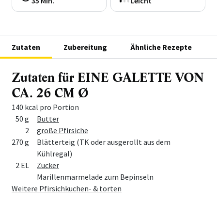
35 Min.
Leicht
Zutaten
Zubereitung
Ähnliche Rezepte
Zutaten für EINE GALETTE VON
CA. 26 CM Ø
140 kcal pro Portion
Menge
Zutat
50 g
Butter
2
große Pfirsiche
270 g
Blätterteig (TK oder ausgerollt aus dem
Kühlregal)
2 EL
Zucker
Marillenmarmelade zum Bepinseln
Weitere Pfirsichkuchen- & torten