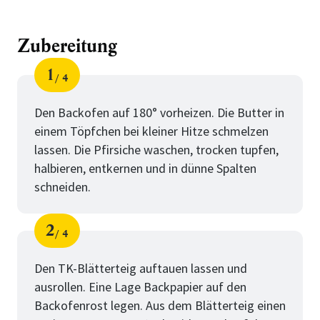
Zubereitung
1
4
Schritt
von
Den Backofen auf 180° vorheizen. Die Butter in
einem Töpfchen bei kleiner Hitze schmelzen
lassen. Die Pfirsiche waschen, trocken tupfen,
halbieren, entkernen und in dünne Spalten
schneiden.
2
4
Schritt
von
Den TK-Blätterteig auftauen lassen und
ausrollen. Eine Lage Backpapier auf den
Backofenrost legen. Aus dem Blätterteig einen