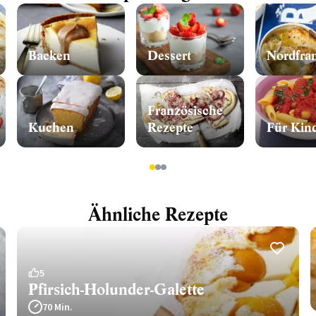
Backen
Dessert
Französische
Kuchen
Rezepte
Für Kin
1
2
3
Ähnliche Rezepte
5
Pfirsich-Holunder-Galette
70 Min.