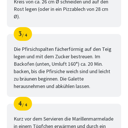
Kreis von ca. 26 cm Ø schneiden und auf den
Rost legen (oder in ein Pizzablech von 28 cm
Ø).
3
4
Schritt
von
Die Pfirsichspalten fächerförmig auf den Teig
legen und mit dem Zucker bestreuen. Im
Backofen (unten, Umluft 160°) ca. 20 Min.
backen, bis die Pfirsiche weich sind und leicht
zu bräunen beginnen. Die Galette
herausnehmen und abkühlen lassen.
4
4
Schritt
von
Kurz vor dem Servieren die Marillenmarmelade
in einem Töpfchen erwärmen und durch ein