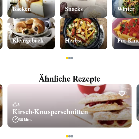
Backen
Snacks
Winter
Kleingebäck
Herbst
Für Kin
1
2
3
Ähnliche Rezepte
5
Kirsch-Knusperschnitten
30 Min.
1
2
3