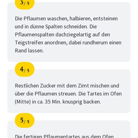
3
5
Schritt
von
Die Pflaumen waschen, halbieren, entsteinen
und in dünne Spalten schneiden. Die
Pflaumenspalten dachziegelartig auf den
Teigstreifen anordnen, dabei rundherum einen
Rand lassen.
4
5
Schritt
von
Restlichen Zucker mit dem Zimt mischen und
über die Pflaumen streuen. Die Tartes im Ofen
(Mitte) in ca. 35 Min. knusprig backen.
5
5
Schritt
von
Die fertigen Pflaumentartes aus dem Ofen