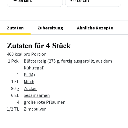
55 Min.
Leicht
Zutaten
Zubereitung
Ähnliche Rezepte
Zutaten für 4 Stück
460 kcal pro Portion
Menge
Zutat
1 Pck.
Blätterteig (275 g, fertig ausgerollt, aus dem
Kühlregal)
1
Ei (M)
1 EL
Milch
80 g
Zucker
6 EL
Sesamsamen
4
große rote Pflaumen
1/2 TL
Zimtpulver