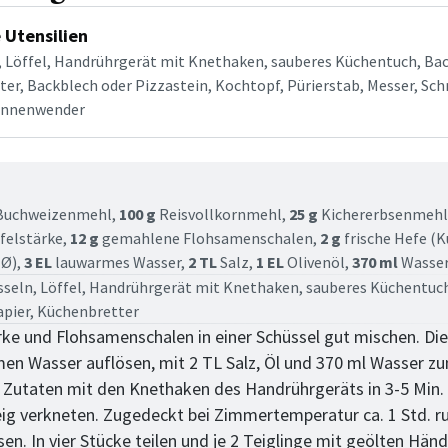
 Utensilien
, Löffel, Handrührgerät mit Knethaken, sauberes Küchentuch, Bac
er, Backblech oder Pizzastein, Kochtopf, Pürierstab, Messer, Sch
annenwender
tt
uchweizenmehl,
100 g
Reisvollkornmehl,
25 g
Kichererbsenmehl
felstärke,
12 g
gemahlene Flohsamenschalen,
2 g
frische Hefe (K
 Ø),
3 EL
lauwarmes Wasser,
2 TL
Salz,
1 EL
Olivenöl,
370 ml
Wasse
sseln, Löffel, Handrührgerät mit Knethaken, sauberes Küchentuc
pier, Küchenbretter
rke und Flohsamenschalen in einer Schüssel gut mischen. Die
en Wasser auflösen, mit 2 TL Salz, Öl und 370 ml Wasser z
e Zutaten mit den Knethaken des Handrührgeräts in 3-5 Min.
ig verkneten. Zugedeckt bei Zimmertemperatur ca. 1 Std. r
sen. In vier Stücke teilen und je 2 Teiglinge mit geölten Hän