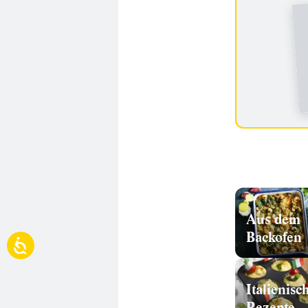
Aus dem
Backofen
Italienisc
Rezepte