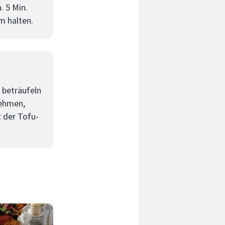
. 5 Min.
m halten.
 beträufeln
nehmen,
 der Tofu-