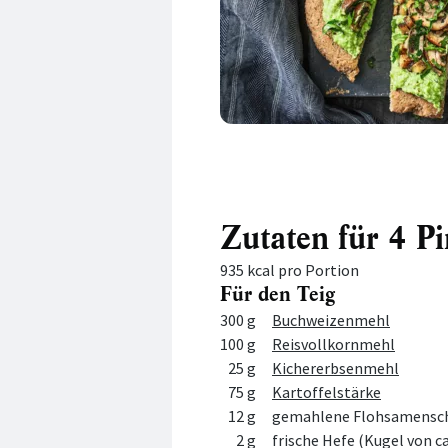
Zutaten für 4 Pi
935 kcal pro Portion
Für den Teig
Menge
Zutat
300 g
Buchweizenmehl
100 g
Reisvollkornmehl
25 g
Kichererbsenmehl
75 g
Kartoffelstärke
12 g
gemahlene Flohsamensc
2 g
frische Hefe (Kugel von ca