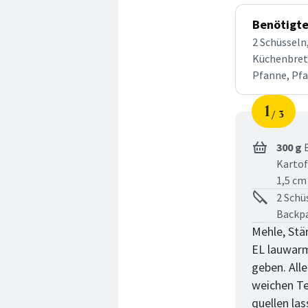
Benötigte
2 Schüsseln
Küchenbrett
Pfanne, Pf
1
3
Schri
von
300 g
B
Kartof
1,5 cm
2 Schü
Backpa
Mehle, Stä
EL lauwarm
geben. All
weichen Te
quellen las