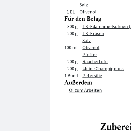
Salz
1 EL
Olivenöl
Für den Belag
Menge
Zutat
300 g
TK-Edamame-Bohnen (a
200 g
TK-Erbsen
Salz
100 ml
Olivenöl
Pfeffer
200 g
Räuchertofu
200 g
kleine Champignons
1 Bund
Petersilie
Außerdem
Menge
Zutat
Öl zum Arbeiten
Zubere