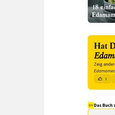
18 einfa
Edamam
Hat D
Edam
Zeig ander
Edamamec
1
Das Buch 