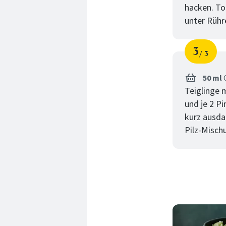
hacken. Tof
unter Rühr
3
3
Schri
von
50 ml
O
Teiglinge 
und je 2 P
kurz ausda
Pilz-Misch