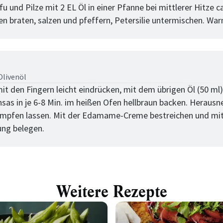
u und Pilze mit 2 EL Öl in einer Pfanne bei mittlerer Hitze ca
en braten, salzen und pfeffern, Petersilie untermischen. War
tt
livenöl
mit den Fingern leicht eindrücken, mit dem übrigen Öl (50 ml)
insas in je 6-8 Min. im heißen Ofen hellbraun backen. Heraus
mpfen lassen. Mit der Edamame-Creme bestreichen und mit
ung belegen.
Weitere Rezepte