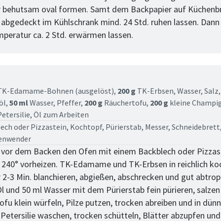
 behutsam oval formen. Samt dem Backpapier auf Küchenb
 abgedeckt im Kühlschrank mind. 24 Std. ruhen lassen. Dann 
eratur ca. 2 Std. erwärmen lassen.
tt
K-Edamame-Bohnen (ausgelöst),
200 g
TK-Erbsen,
Wasser,
Salz
öl,
50 ml
Wasser,
Pfeffer,
200 g
Räuchertofu,
200 g
kleine Champi
etersilie,
Öl zum Arbeiten
ech oder Pizzastein, Kochtopf, Pürierstab, Messer, Schneidebrett
enwender
. vor dem Backen den Ofen mit einem Backblech oder Pizzas
f 240° vorheizen. TK-Edamame und TK-Erbsen in reichlich 
 2-3 Min. blanchieren, abgießen, abschrecken und gut abtrop
Öl und 50 ml Wasser mit dem Pürierstab fein pürieren, salzen
ofu klein würfeln, Pilze putzen, trocken abreiben und in dün
 Petersilie waschen, trocken schütteln, Blätter abzupfen und