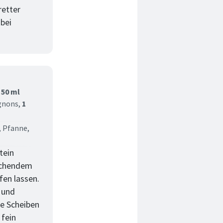
retter
bei
,
50 ml
gnons,
1
, Pfanne,
tein
kochendem
fen lassen.
 und
ne Scheiben
 fein