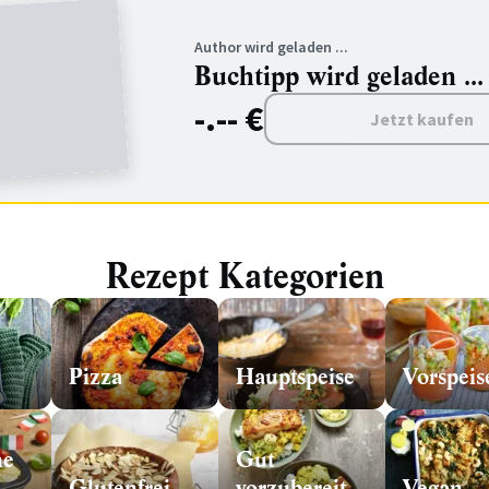
Author wird geladen ...
Buchtipp wird geladen ...
-.-- €
Jetzt kaufen
Rezept Kategorien
Pizza
Hauptspeise
Vorspeis
he
Gut
Glutenfrei
vorzubereiten
Vegan