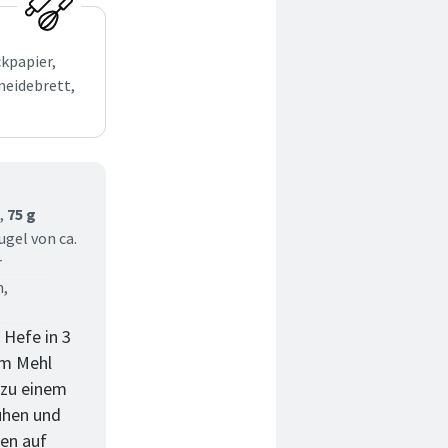
kpapier,
neidebrett,
,
75 g
ugel von ca.
r
h,
 Hefe in 3
um Mehl
 zu einem
uhen und
den auf