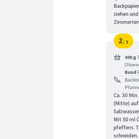
Backpapier
ziehen und
Zimmertemp
2
3
Schri
von
300 g
T
Oliven
Bund
P
Backbl
Pfann
Ca. 30 Min
(Mitte) au
Salzwasser
Mit 50 ml 
pfeffern. T
schneiden.