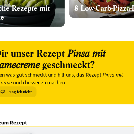
che Rezepte mit
8 Low-Carb-Pizza-
e
ir unser Rezept
Pinsa mit
geschmeckt?
amecreme
en was gut schmeckt und hilf uns, das Rezept
Pinsa mit
reme
noch besser zu machen.
Mag ich nicht
zum Rezept