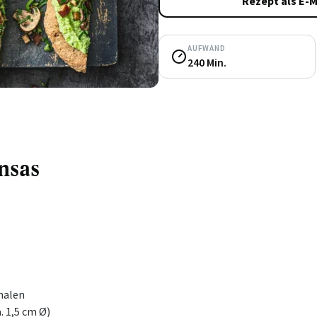
Rezept als E-M
AUFWAND
240 Min.
nsas
halen
. 1,5 cm Ø)