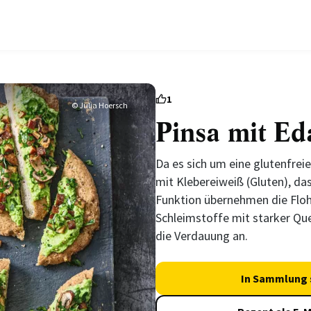
1
© Julia Hoersch
Pinsa mit E
Da es sich um eine glutenfreie
mit Klebereiweiß (Gluten), das
Funktion übernehmen die Floh
Schleimstoffe mit starker Que
die Verdauung an.
In Sammlung 