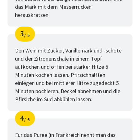
das Mark mit dem Messerrücken
herauskratzen.
3
5
Schritt
von
Den Wein mit Zucker, Vanillemark und -schote
und der Zitronenschale in einem Topf
aufkochen und offen bei starker Hitze 5
Minuten kochen lassen. Pfirsichhälften
einlegen und bei mittlerer Hitze zugedeckt 5
Minuten pochieren. Deckel abnehmen und die
Pfirsiche im Sud abkühlen lassen.
4
5
Schritt
von
Für das Püree (in Frankreich nennt man das