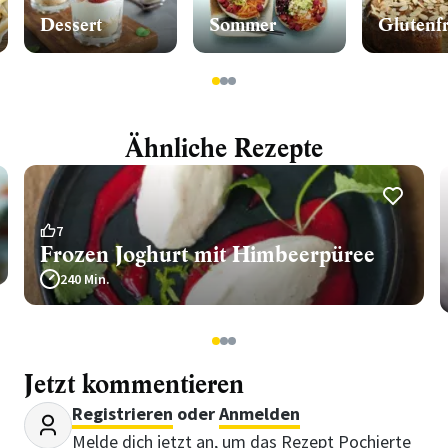
Dessert
Sommer
Glutenfr
1
2
3
Ähnliche Rezepte
7
Frozen Joghurt mit Himbeerpüree
240 Min.
1
2
3
Jetzt kommentieren
Registrieren
oder
Anmelden
Melde dich jetzt an, um das Rezept Pochierte