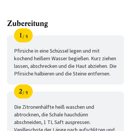
Zubereitung
1
5
Schritt
von
Pfirsiche in eine Schüssel legen und mit
kochend heißem Wasser begießen. Kurz ziehen
lassen, abschrecken und die Haut abziehen. Die
Pfirsiche halbieren und die Steine entfernen.
2
5
Schritt
von
Die Zitronenhälfte heiß waschen und
abtrocknen, die Schale hauchdünn
abschneiden, 1 TL Saft auspressen.
Vanilleschote der Länge nach aufschlitzen und