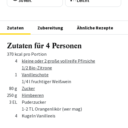
30 Min.
Leicht
Zutaten
Zubereitung
Ähnliche Rezepte
Zutaten für 4 Personen
370 kcal pro Portion
Menge
Zutat
4
kleine oder 2 große vollreife Pfirsiche
1/2 Bio-Zitrone
1
Vanilleschote
1/4 l fruchtiger Weißwein
80 g
Zucker
250 g
Himbeeren
3 EL
Puderzucker
1-2 TL Orangenlikör (wer mag)
4
Kugeln Vanilleeis