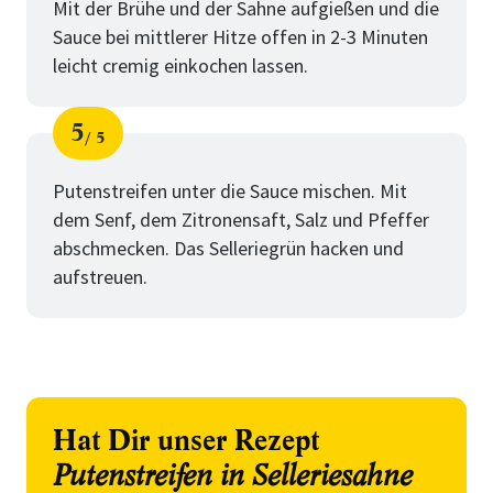
Mit der Brühe und der Sahne aufgießen und die
Sauce bei mittlerer Hitze offen in 2-3 Minuten
leicht cremig einkochen lassen.
5
5
Schritt
von
Putenstreifen unter die Sauce mischen. Mit
dem Senf, dem Zitronensaft, Salz und Pfeffer
abschmecken. Das Selleriegrün hacken und
aufstreuen.
Hat Dir unser Rezept
Putenstreifen in Selleriesahne