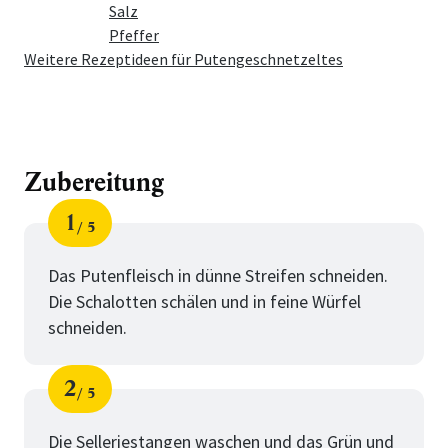
Salz
Pfeffer
Weitere Rezeptideen für Putengeschnetzeltes
Zubereitung
1
5
Schritt
von
Das Putenfleisch in dünne Streifen schneiden.
Die Schalotten schälen und in feine Würfel
schneiden.
2
5
Schritt
von
Die Selleriestangen waschen und das Grün und