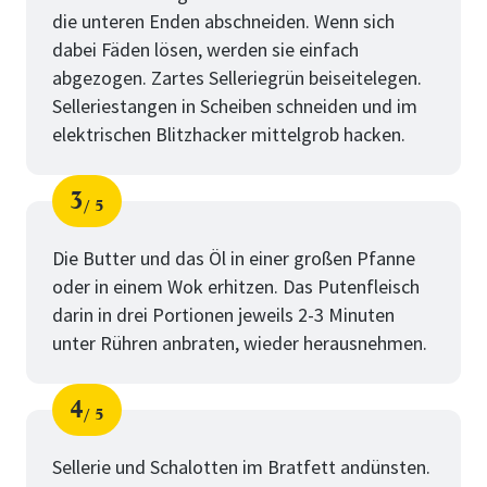
die unteren Enden abschneiden. Wenn sich
dabei Fäden lösen, werden sie einfach
abgezogen. Zartes Selleriegrün beiseitelegen.
Selleriestangen in Scheiben schneiden und im
elektrischen Blitzhacker mittelgrob hacken.
3
5
Schritt
von
Die Butter und das Öl in einer großen Pfanne
oder in einem Wok erhitzen. Das Putenfleisch
darin in drei Portionen jeweils 2-3 Minuten
unter Rühren anbraten, wieder herausnehmen.
4
5
Schritt
von
Sellerie und Schalotten im Bratfett andünsten.