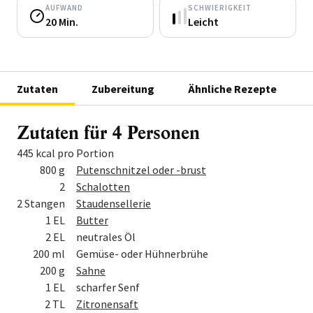
AUFWAND
SCHWIERIGKEIT
20 Min.
Leicht
Zutaten
Zubereitung
Ähnliche Rezepte
Zutaten für 4 Personen
445 kcal pro Portion
Menge
Zutat
800 g
Putenschnitzel oder -brust
2
Schalotten
2 Stangen
Staudensellerie
1 EL
Butter
2 EL
neutrales Öl
200 ml
Gemüse- oder Hühnerbrühe
200 g
Sahne
1 EL
scharfer Senf
2 TL
Zitronensaft