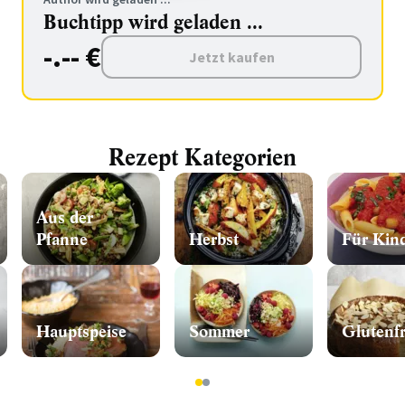
Buchtipp wird geladen ...
-.-- €
Jetzt kaufen
Rezept Kategorien
Aus der
Pfanne
Herbst
Für Kin
Hauptspeise
Sommer
Glutenfr
1
2