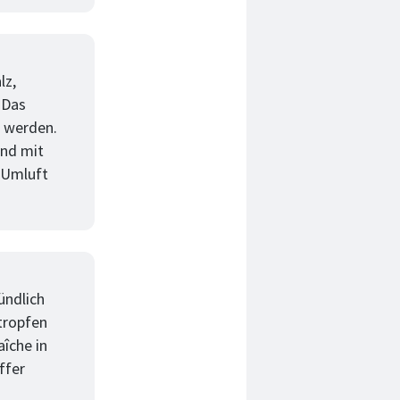
lz,
 Das
n werden.
und mit
(Umluft
ündlich
tropfen
aîche in
ffer