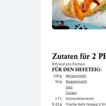
Zutaten für 2
835 kcal pro Portion
FÜR DEN HEFETEIG:
Menge
Zutat
150 g
Weizenmehl
50 g
Roggenmehl
Salz
Zucker
1 TL
Sonnenblumenöl
9-10 g
frische Hefe (knapp 1/4 