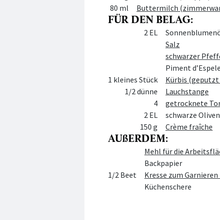
80 ml
Buttermilch (zimmerwa
FÜR DEN BELAG:
Menge
Zutat
2 EL
Sonnenblumenö
Salz
schwarzer Pfeff
Piment d’Espele
1 kleines Stück
Kürbis (geputzt
1/2 dünne
Lauchstange
4
getrocknete Tom
2 EL
schwarze Oliven 
150 g
Crème fraîche
AUßERDEM:
Menge
Zutat
Mehl für die Arbeitsfl
Backpapier
1/2 Beet
Kresse zum Garnieren 
Küchenschere