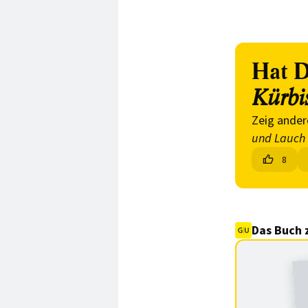
Hat D
Kürbi
Zeig ander
und Lauch
8
Das Buch 