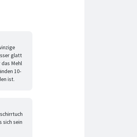
winzige
sser glatt
r das Mehl
Händen 10-
en ist.
schirrtuch
 sich sein