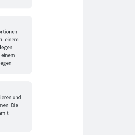
ortionen
zu einem
legen.
t einem
legen.
zieren und
men. Die
amit