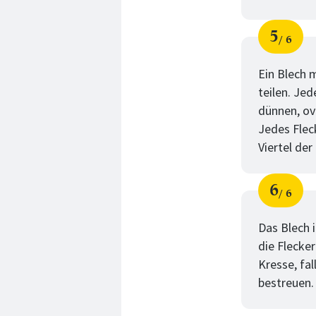
5
6
Schri
von
Ein Blech 
teilen. Je
dünnen, ov
Jedes Flec
Viertel de
6
6
Schri
von
Das Blech 
die Flecke
Kresse, fa
bestreuen. 