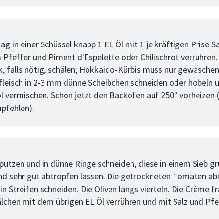
tt
ag in einer Schüssel knapp 1 EL Öl mit 1 je kräftigen Prise Sa
Pfeffer und Piment d'Espelette oder Chilischrot verrühren.
k, falls nötig, schälen; Hokkaido-Kürbis muss nur gewasche
fleisch in 2-3 mm dünne Scheibchen schneiden oder hobeln 
 vermischen. Schon jetzt den Backofen auf 250° vorheizen 
mpfehlen).
tt
putzen und in dünne Ringe schneiden, diese in einem Sieb gr
d sehr gut abtropfen lassen. Die getrockneten Tomaten ab
in Streifen schneiden. Die Oliven längs vierteln. Die Crème fr
lchen mit dem übrigen EL Öl verrühren und mit Salz und Pfe