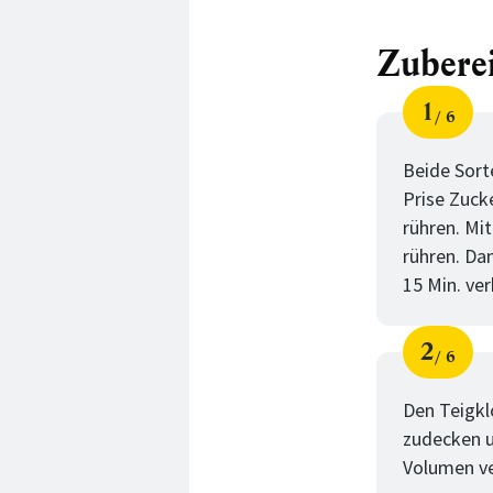
Zubere
1
6
Schri
von
Beide Sorte
Prise Zuck
rühren. Mi
rühren. Da
15 Min. ve
2
6
Schri
von
Den Teigkl
zudecken u
Volumen ve