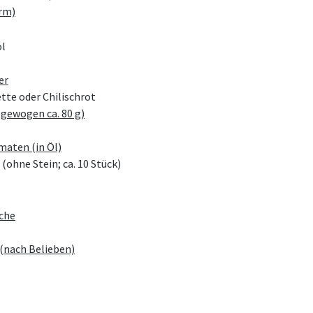
rm)
l
er
tte oder Chilischrot
 gewogen ca. 80 g)
aten (in Öl)
(ohne Stein; ca. 10 Stück)
äche
(nach Belieben)