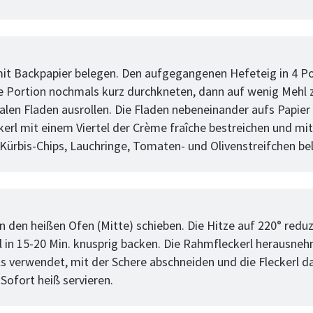
tt
mit Backpapier belegen. Den aufgegangenen Hefeteig in 4 P
de Portion nochmals kurz durchkneten, dann auf wenig Mehl 
alen Fladen ausrollen. Die Fladen nebeneinander aufs Papier 
kerl mit einem Viertel der Crème fraîche bestreichen und mi
r Kürbis-Chips, Lauchringe, Tomaten- und Olivenstreifchen be
tt
in den heißen Ofen (Mitte) schieben. Die Hitze auf 220° redu
rl in 15-20 Min. knusprig backen. Die Rahmfleckerl herausneh
lls verwendet, mit der Schere abschneiden und die Fleckerl d
Sofort heiß servieren.