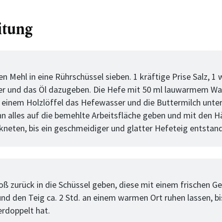
itung
tt
n Mehl in eine Rührschüssel sieben. 1 kräftige Prise Salz, 1 
er und das Öl dazugeben. Die Hefe mit 50 ml lauwarmem Wa
t einem Holzlöffel das Hefewasser und die Buttermilch unte
nn alles auf die bemehlte Arbeitsfläche geben und mit den 
rkneten, bis ein geschmeidiger und glatter Hefeteig entstand
tt
oß zurück in die Schüssel geben, diese mit einem frischen Ge
nd den Teig ca. 2 Std. an einem warmen Ort ruhen lassen, bis
rdoppelt hat.