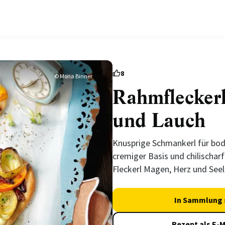
8
© Mona Binner
Rahmfleckerl
und Lauch
Knusprige Schmankerl für bod
cremiger Basis und chilischar
Fleckerl Magen, Herz und Seel
In Sammlung 
Rezept als E-M