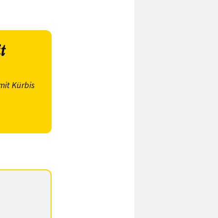
t
mit Kürbis