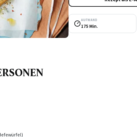
AUFWAND
175 Min.
 PERSONEN
Hefewürfel)