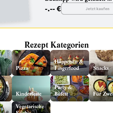
-.-- €
Jetzt kaufen
Rezept Kategorien
Häppchen &
Pizza
Fingerfood
Snacks
Party &
Kinderfeste
Büfett
Für Zwe
Vegetarische