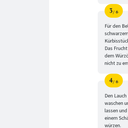
3
6
Schri
von
Für den Bel
schwarzem 
Kürbisstüc
Das Frucht
dem Würzöl
nicht zu e
4
6
Schri
von
Den Lauch 
waschen un
lassen und 
einem Schä
würzen.