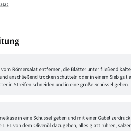
alat
itung
tt
 vom Römersalat entfernen, die Blätter unter fließend kal
und anschließend trocken schütteln oder in einem Sieb gut 
tter in Streifen schneiden und in eine große Schüssel geben.
tt
elkäse in eine Schüssel geben und mit einer Gabel zerdrück
e 1 EL von dem Olivenöl dazugeben, alles glatt rühren, salze