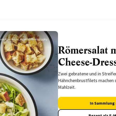
thrin Koschitzki, Auen60 Photography
Römersalat m
Cheese-Dres
Zwei gebratene und in Streife
Hähnchenbrustfilets machen de
Mahlzeit.
In Sammlung 
Rezept als E-M