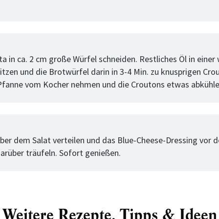
tt
a in ca. 2 cm große Würfel schneiden. Restliches Öl in einer
itzen und die Brotwürfel darin in 3-4 Min. zu knusprigen Cro
Pfanne vom Kocher nehmen und die Croutons etwas abkühle
tt
ber dem Salat verteilen und das Blue-Cheese-Dressing vor 
darüber träufeln. Sofort genießen.
Weitere Rezepte, Tipps & Ideen