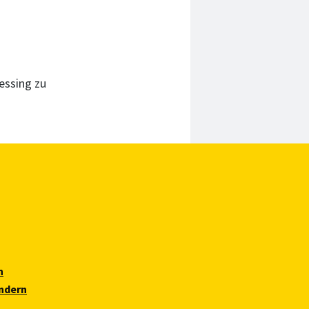
essing zu
n
ndern