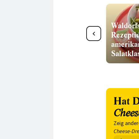
49 köstliche Couscous-
Waldorfs
Salat-Rezepte
Rezepti
amerika
Salatkla
Hat D
Chees
Zeig ander
Cheese-Dre