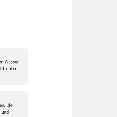
tem Wasser
abtropfen
en. Die
n und