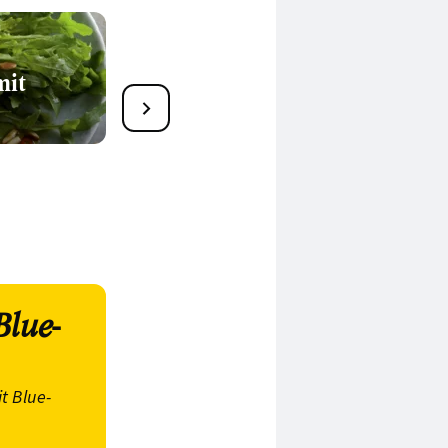
mit
49 köstliche Couscous-
Salat-Rezepte
Blue-
t Blue-