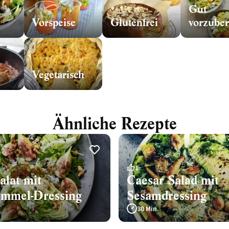
Gut
Vorspeise
Glutenfrei
Vegetarisch
Ähnliche Rezepte
1
alat mit
Caesar Salad mit
immel-Dressing
Sesamdressing
30 Min.