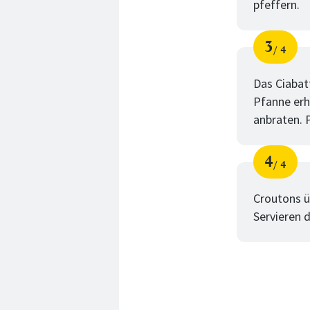
pfeffern.
3
4
Schri
von
Das Ciabatt
Pfanne erh
anbraten. 
4
4
Schri
von
Croutons ü
Servieren 