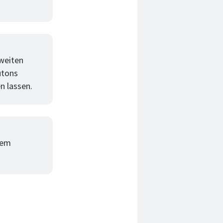
 weiten
utons
n lassen.
dem