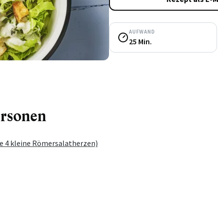
AUFWAND
25 Min.
ersonen
e 4 kleine Römersalatherzen)