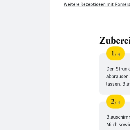
Weitere Rezeptideen mit Römers
Zubere
1
4
Schri
von
Den Strunk
abbrausen 
lassen. Blä
2
4
Schri
von
Blauschimm
Milch sowi