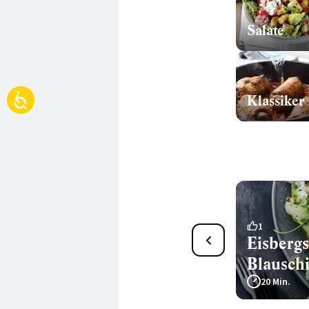
Salate
Klassiker
2
1
Caesar Salad mit
Eisbergs
Austernpilzen
Blausch
40 Min.
20 Min.