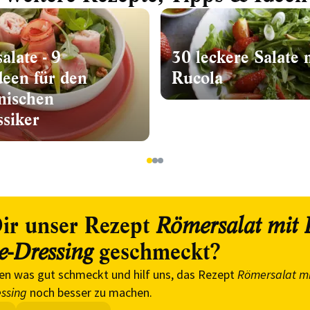
alate - 9
30 leckere Salate 
deen für den
Rucola
nischen
ssiker
1
2
3
ir unser Rezept
Römersalat mit 
geschmeckt?
e-Dressing
en was gut schmeckt und hilf uns, das Rezept
Römersalat mi
ssing
noch besser zu machen.