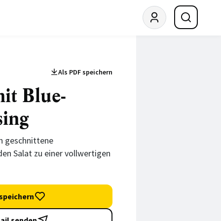
Als PDF speichern
it Blue-
sing
n geschnittene
n Salat zu einer vollwertigen
speichern
ail senden