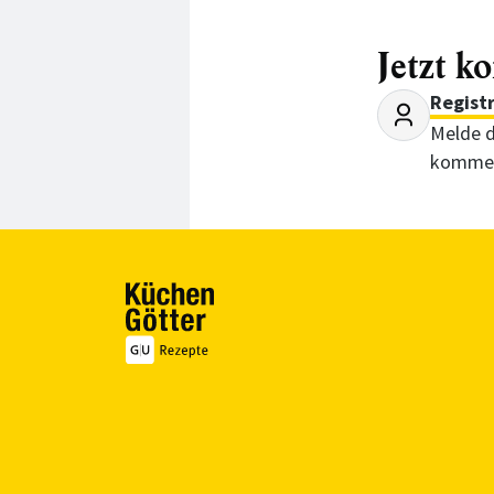
Jetzt k
Regist
Melde d
kommen