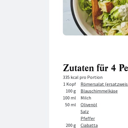
Zutaten für 4 P
335 kcal pro Portion
Menge
Zutat
1 Kopf
Römersalat (ersatzweis
100 g
Blauschimmelkäse
100 ml
Milch
50 ml
Olivenöl
Salz
Pfeffer
200 g
Ciabatta