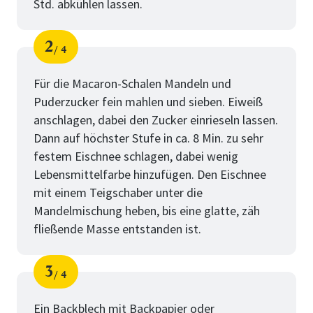
Std. abkühlen lassen.
2
4
Schritt
von
Für die Macaron-Schalen Mandeln und
Puderzucker fein mahlen und sieben. Eiweiß
anschlagen, dabei den Zucker einrieseln lassen.
Dann auf höchster Stufe in ca. 8 Min. zu sehr
festem Eischnee schlagen, dabei wenig
Lebensmittelfarbe hinzufügen. Den Eischnee
mit einem Teigschaber unter die
Mandelmischung heben, bis eine glatte, zäh
fließende Masse entstanden ist.
3
4
Schritt
von
Ein Backblech mit Backpapier oder