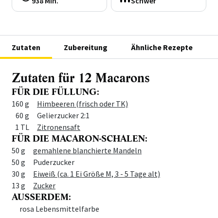
938 Min.
Schwer
Zutaten
Zubereitung
Ähnliche Rezepte
Zutaten für 12 Macarons
FÜR DIE FÜLLUNG:
Menge
Zutat
160 g
Himbeeren (frisch oder TK)
60 g
Gelierzucker 2:1
1 TL
Zitronensaft
FÜR DIE MACARON-SCHALEN:
Menge
Zutat
50 g
gemahlene blanchierte Mandeln
50 g
Puderzucker
30 g
Eiweiß (ca. 1 Ei Größe M, 3 - 5 Tage alt)
13 g
Zucker
AUSSERDEM:
Menge
Zutat
rosa Lebensmittelfarbe