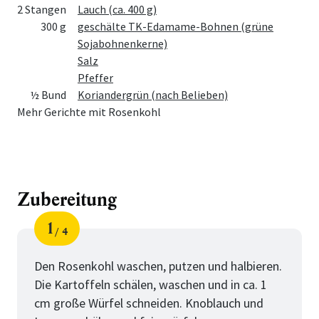
2 Stangen
Lauch (ca. 400 g)
300 g
geschälte TK-Edamame-Bohnen (grüne
Sojabohnenkerne)
Salz
Pfeffer
½ Bund
Koriandergrün (nach Belieben)
Mehr Gerichte mit Rosenkohl
Zubereitung
1
4
Schritt
von
Den Rosenkohl waschen, putzen und halbieren.
Die Kartoffeln schälen, waschen und in ca. 1
cm große Würfel schneiden. Knoblauch und