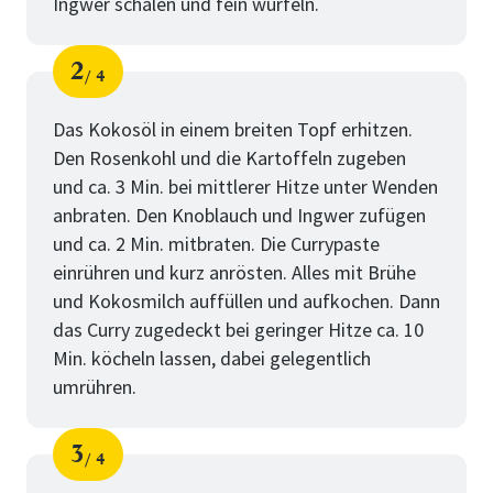
Ingwer schälen und fein würfeln.
2
4
Schritt
von
Das Kokosöl in einem breiten Topf erhitzen.
Den Rosenkohl und die Kartoffeln zugeben
und ca. 3 Min. bei mittlerer Hitze unter Wenden
anbraten. Den Knoblauch und Ingwer zufügen
und ca. 2 Min. mitbraten. Die Currypaste
einrühren und kurz anrösten. Alles mit Brühe
und Kokosmilch auffüllen und aufkochen. Dann
das Curry zugedeckt bei geringer Hitze ca. 10
Min. köcheln lassen, dabei gelegentlich
umrühren.
3
4
Schritt
von