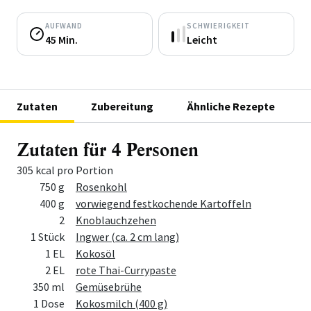
AUFWAND
SCHWIERIGKEIT
45 Min.
Leicht
Zutaten
Zubereitung
Ähnliche Rezepte
Zutaten für 4 Personen
305 kcal pro Portion
Menge
Zutat
750 g
Rosenkohl
400 g
vorwiegend festkochende Kartoffeln
2
Knoblauchzehen
1 Stück
Ingwer (ca. 2 cm lang)
1 EL
Kokosöl
2 EL
rote Thai-Currypaste
350 ml
Gemüsebrühe
1 Dose
Kokosmilch (400 g)