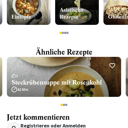
en
Asiatische
Eintöpfe
Rezepte
Glutenfr
1
2
3
4
Ähnliche Rezepte
1
Steckrübensuppe mit Rosenkohl
42 Min.
1
2
3
Jetzt kommentieren
Registrieren
oder
Anmelden