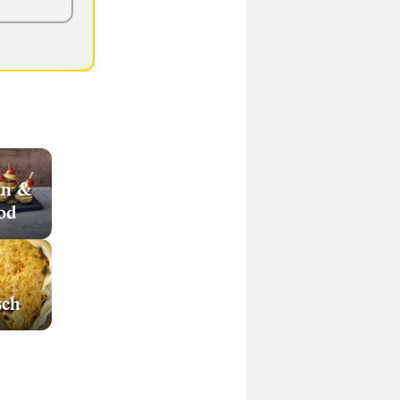
en &
od
sch