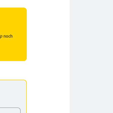
ip
noch