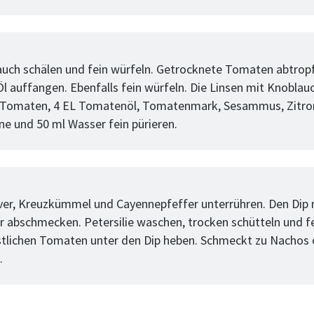
tt
uch schälen und fein würfeln. Getrocknete Tomaten abtropf
l auffangen. Ebenfalls fein würfeln. Die Linsen mit Knoblauc
 Tomaten, 4 EL Tomatenöl, Tomatenmark, Sesammus, Zitro
ne und 50 ml Wasser fein pürieren.
tt
ver, Kreuzkümmel und Cayennepfeffer unterrühren. Den Dip 
r abschmecken. Petersilie waschen, trocken schütteln und f
stlichen Tomaten unter den Dip heben. Schmeckt zu Nachos
.