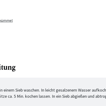
zkümmel
itung
tt
 in einem Sieb waschen. In leicht gesalzenem Wasser aufkoc
itze ca. 5 Min. kochen lassen. In ein Sieb abgießen und abtr