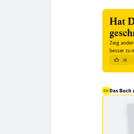
Hat D
gesch
Zeig ander
besser zu 
28
Das Buch 