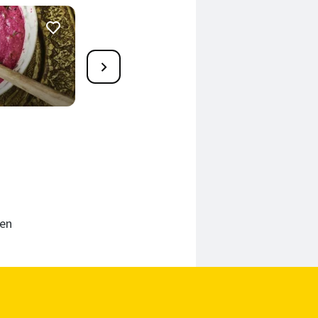
1
Rote-Linsen-Dal
25 Min.
ren