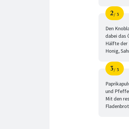
2
3
Schri
von
Den Knobla
dabei das Ö
Hälfte der
Honig, Sah
3
3
Schri
von
Paprikapul
und Pfeffe
Mit den re
Fladenbrot