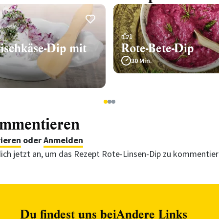
1
ischkäse-Dip mit
Rote-Bete-Dip
30 Min.
1
2
3
ommentieren
rieren
oder
Anmelden
ich jetzt an, um das Rezept Rote-Linsen-Dip zu kommentie
Du findest uns bei
Andere Links