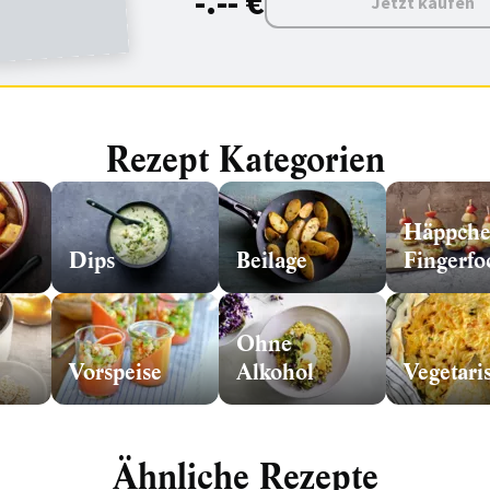
-.-- €
Jetzt kaufen
Rezept Kategorien
Häppch
Dips
Beilage
Fingerfo
Ohne
Vorspeise
Alkohol
Vegetari
Ähnliche Rezepte