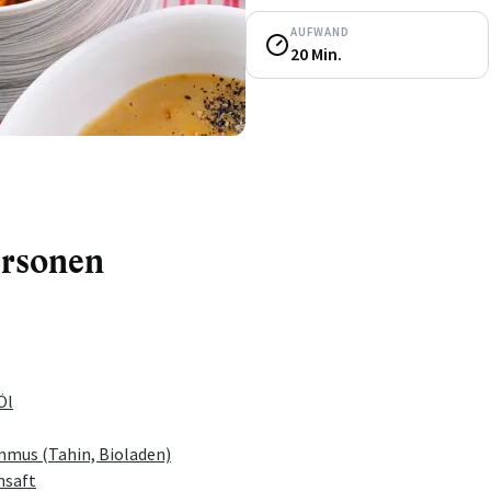
AUFWAND
20 Min.
ersonen
Öl
mmus (Tahin, Bioladen)
nsaft