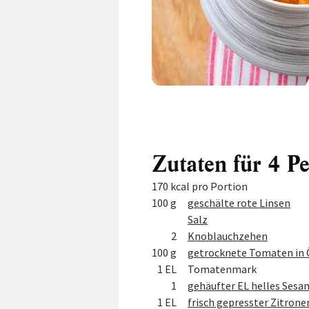
Zutaten für 4 P
170 kcal pro Portion
Menge
Zutat
100 g
geschälte rote Linsen
Salz
2
Knoblauchzehen
100 g
getrocknete Tomaten in 
1 EL
Tomatenmark
1
gehäufter EL helles Sesa
1 EL
frisch gepresster Zitrone