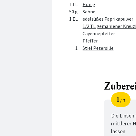
1 TL
Honig
50 g
Sahne
1 EL
edelsüßes Paprikapulver
1/2 TL gemahlener Kreu
Cayennepfeffer
Pfeffer
1
Stiel Petersilie
Zubere
1
3
Schri
von
Die Linsen
mittlerer H
lassen.