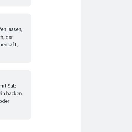
en lassen,
h, der
nensaft,
mit Salz
ein hacken.
 oder