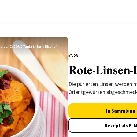
udio L´EVEQUE Tanja & Harry Bischof
28
Rote-Linsen-
Die pürierten Linsen werden 
Orientgewürzen abgeschmeck
In Sammlung 
Rezept als E-M