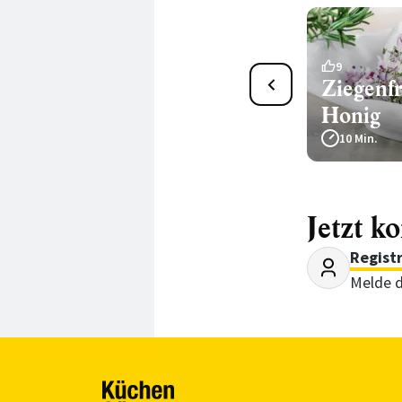
1
9
Rote-Linsen-Dal
Ziegenfr
Honig
25 Min.
10 Min.
Jetzt k
Regist
Melde d