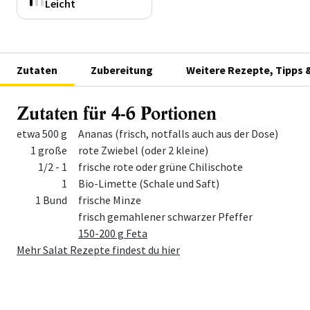
Leicht
Zutaten
Zubereitung
Weitere Rezepte, Tipps 
Zutaten für 4-6 Portionen
Menge
Zutat
etwa 500 g
Ananas (frisch, notfalls auch aus der Dose)
1 große
rote Zwiebel (oder 2 kleine)
1/2 - 1
frische rote oder grüne Chilischote
1
Bio-Limette (Schale und Saft)
1 Bund
frische Minze
frisch gemahlener schwarzer Pfeffer
150-200 g Feta
Mehr Salat Rezepte findest du hier