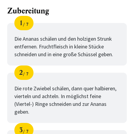
Zubereitung
1
7
Schritt
von
Die Ananas schälen und den holzigen Strunk
entfernen. Fruchtfleisch in kleine Stücke
schneiden und in eine große Schüssel geben.
2
7
Schritt
von
Die rote Zwiebel schälen, dann quer halbieren,
vierteln und achteln. In möglichst feine
(Viertel-) Ringe schneiden und zur Ananas
geben.
3
7