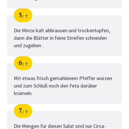
5
7
Schritt
von
Die Minze kalt abbrausen und trockentupfen,
dann die Blätter in feine Streifen schneiden
und zugeben .
6
7
Schritt
von
Mit etwas frisch gemahlenem Pfeffer würzen
und zum Schluß noch den Feta darüber
krümeln.
7
7
Schritt
von
Die Mengen für diesen Salat sind nur Circa-