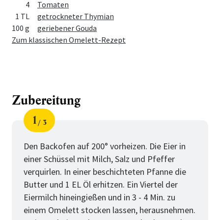
4
Tomaten
1 TL
getrockneter Thymian
100 g
geriebener Gouda
Zum klassischen Omelett-Rezept
Zubereitung
1
3
Schritt
von
Den Backofen auf 200° vorheizen. Die Eier in
einer Schüssel mit Milch, Salz und Pfeffer
verquirlen. In einer beschichteten Pfanne die
Butter und 1 EL Öl erhitzen. Ein Viertel der
Eiermilch hineingießen und in 3 - 4 Min. zu
einem Omelett stocken lassen, herausnehmen.