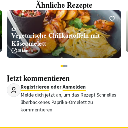
Ähnliche Rezepte
1
Vegetarische Chilikartoffeln mit
Käseomelett
45 Min.
1
2
3
Jetzt kommentieren
Registrieren
oder
Anmelden
Melde dich jetzt an, um das Rezept Schnelles
überbackenes Paprika-Omelett zu
kommentieren