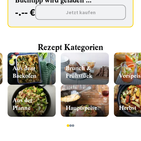
Buchtipp wird geladen ...
-.-- €
Jetzt kaufen
Rezept Kategorien
Aus dem
Brunch &
Backofen
Frühstück
Vorspeis
Aus der
Pfanne
Hauptspeise
Herbst
1
2
3