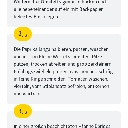
Weitere drei Omeletts genauso backen und
alle nebeneinander auf ein mit Backpapier
belegtes Blech legen.
2
3
Schritt
von
Die Paprika längs halbieren, putzen, waschen
und in 1 cm kleine Würfel schneiden. Pilze
putzen, trocken abreiben und grob zerkleinern.
Frühlingszwiebeln putzen, waschen und schräg
in feine Ringe schneiden. Tomaten waschen,
vierteln, vom Stielansatz befreien, entkernen
und würfeln.
3
3
Schritt
von
In einer großen beschichteten Pfanne übriges