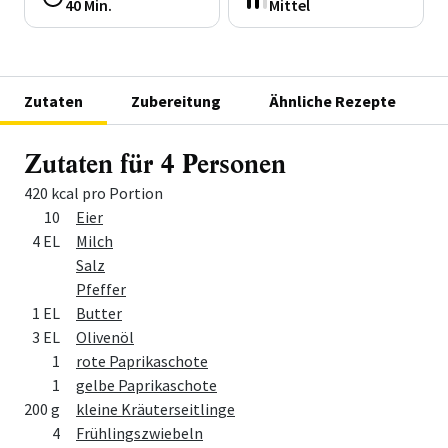
40 Min.
Mittel
Zutaten
Zubereitung
Ähnliche Rezepte
Zutaten für 4 Personen
420 kcal pro Portion
Menge
Zutat
10
Eier
4 EL
Milch
Salz
Pfeffer
1 EL
Butter
3 EL
Olivenöl
1
rote Paprikaschote
1
gelbe Paprikaschote
200 g
kleine Kräuterseitlinge
4
Frühlingszwiebeln