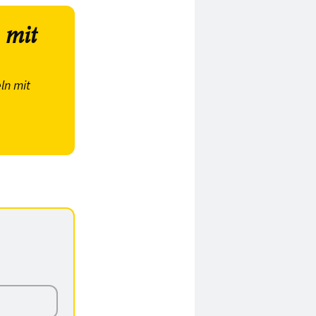
 mit
ln mit