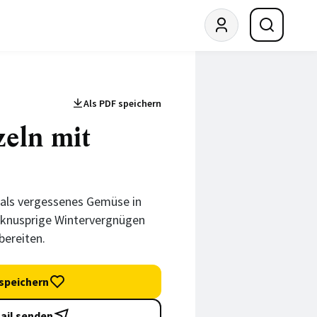
Als PDF speichern
eln mit
als vergessenes Gemüse in
s knusprige Wintervergnügen
bereiten.
speichern
ail senden