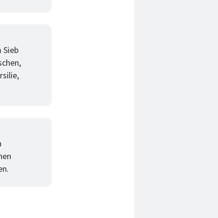
m Sieb
schen,
silie,
n
chen
en.