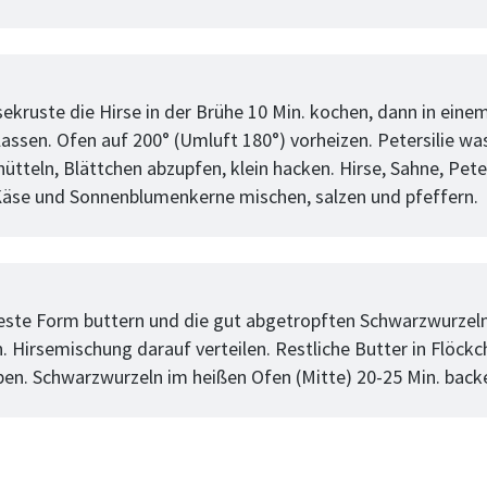
tt
sekruste die Hirse in der Brühe 10 Min. kochen, dann in eine
lassen. Ofen auf 200° (Umluft 180°) vorheizen. Petersilie wa
ütteln, Blättchen abzupfen, klein hacken. Hirse, Sahne, Peter
äse und Sonnenblumenkerne mischen, salzen und pfeffern.
tt
este Form buttern und die gut abgetropften Schwarzwurzel
n. Hirsemischung darauf verteilen. Restliche Butter in Flöck
en. Schwarzwurzeln im heißen Ofen (Mitte) 20-25 Min. back