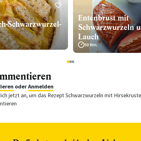
Entenbrust mit
ch-Schwarzwurzel-
Schwarzwurzeln 
Lauch
50 Min.
1
2
3
ommentieren
rieren
oder
Anmelden
ich jetzt an, um das Rezept Schwarzwurzeln mit Hirsekruste
tieren