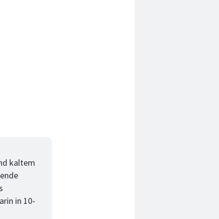
end kaltem
tende
s
rin in 10-