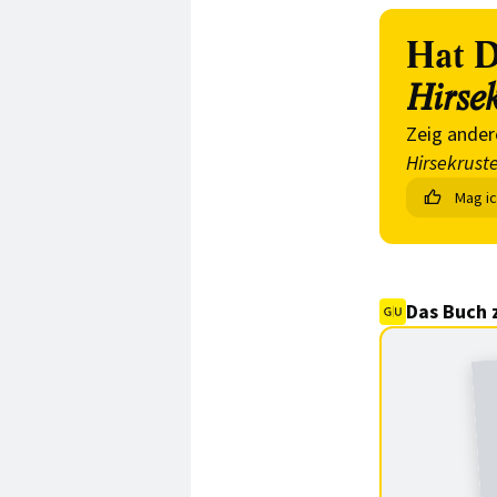
Hat D
Hirse
Zeig ander
Hirsekrust
Mag i
Das Buch 