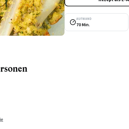
AUFWAND
70 Min.
ersonen
ie