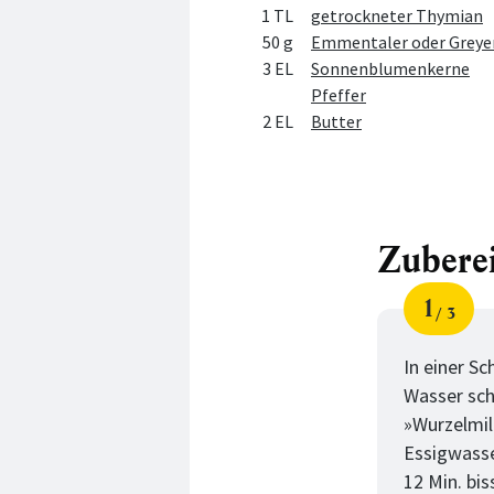
1 TL
getrockneter Thymian
50 g
Emmentaler oder Greyerz
3 EL
Sonnenblumenkerne
Pfeffer
2 EL
Butter
Zubere
1
3
Schri
von
In einer S
Wasser sch
»Wurzelmil
Essigwasse
12 Min. bi