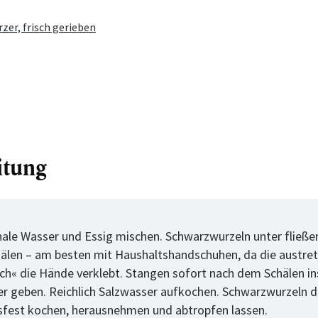
er, frisch gerieben
itung
tt
chale Wasser und Essig mischen. Schwarzwurzeln unter fließ
älen – am besten mit Haushaltshandschuhen, da die austre
ch« die Hände verklebt. Stangen sofort nach dem Schälen in
r geben. Reichlich Salzwasser aufkochen. Schwarzwurzeln da
ssfest kochen, herausnehmen und abtropfen lassen.