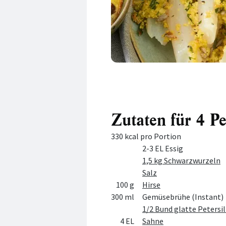
Zutaten für 4 P
330 kcal pro Portion
Menge
Zutat
2-3 EL Essig
1,5 kg Schwarzwurzeln
Salz
100 g
Hirse
300 ml
Gemüsebrühe (Instant)
1/2 Bund glatte Petersil
4 EL
Sahne