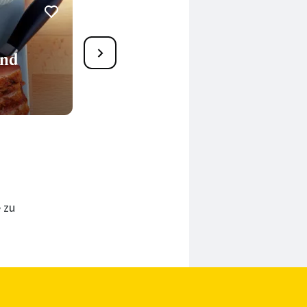
17
Schwarzwurzelgratin
und
60 Min.
 zu