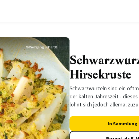
© Wolfgang Schardt
Schwarzwurz
Hirsekruste
Schwarzwurzeln sind ein oftm
der kalten Jahreszeit - diese
lohnt sich jedoch allemal zuzu
In Sammlung 
Rezept als E-M