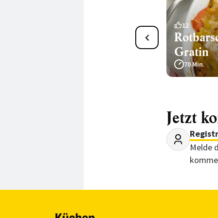
17
12
Schwarzwurzelgratin
Rotbars
Gratin
60 Min.
70 Min.
Jetzt k
Regist
Melde d
kommen