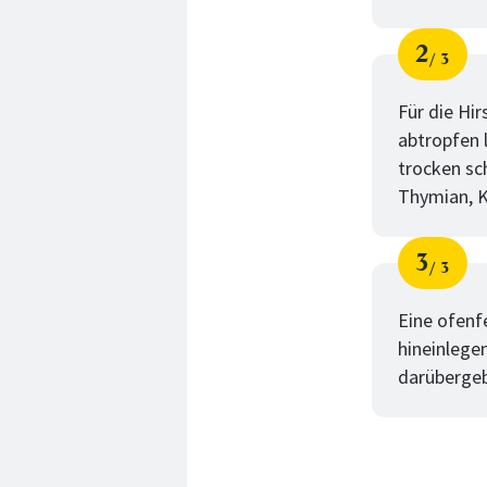
2
3
Schri
von
Für die Hir
abtropfen 
trocken sch
Thymian, K
3
3
Schri
von
Eine ofenf
hineinlege
darübergeb