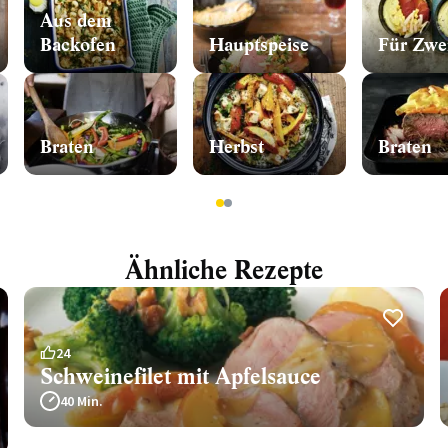
Aus dem
Backofen
Hauptspeise
Für Zwe
Braten
Herbst
Braten
1
2
Ähnliche Rezepte
24
Schweinefilet mit Apfelsauce
40 Min.