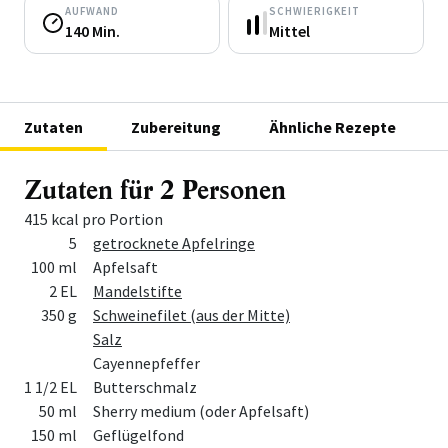
AUFWAND
SCHWIERIGKEIT
140 Min.
Mittel
Zutaten
Zubereitung
Ähnliche Rezepte
Zutaten für 2 Personen
415 kcal pro Portion
Menge
Zutat
5
getrocknete Apfelringe
100 ml
Apfelsaft
2 EL
Mandelstifte
350 g
Schweinefilet (aus der Mitte)
Salz
Cayennepfeffer
1 1/2 EL
Butterschmalz
50 ml
Sherry medium (oder Apfelsaft)
150 ml
Geflügelfond