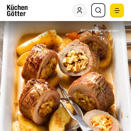
© Eising Foodphotography