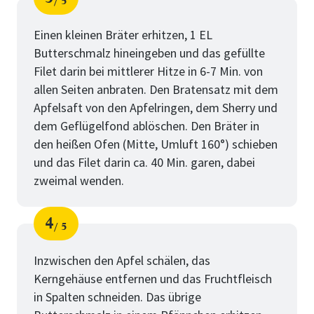
5
Schritt
von
Einen kleinen Bräter erhitzen, 1 EL
Butterschmalz hineingeben und das gefüllte
Filet darin bei mittlerer Hitze in 6-7 Min. von
allen Seiten anbraten. Den Bratensatz mit dem
Apfelsaft von den Apfelringen, dem Sherry und
dem Geflügelfond ablöschen. Den Bräter in
den heißen Ofen (Mitte, Umluft 160°) schieben
und das Filet darin ca. 40 Min. garen, dabei
zweimal wenden.
4
5
Schritt
von
Inzwischen den Apfel schälen, das
Kerngehäuse entfernen und das Fruchtfleisch
in Spalten schneiden. Das übrige