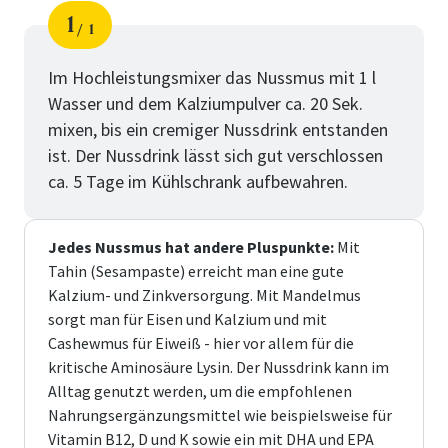
1
1
Schritt
von
Im Hochleistungsmixer das Nussmus mit 1 l
Wasser und dem Kalziumpulver ca. 20 Sek.
mixen, bis ein cremiger Nussdrink entstanden
ist. Der Nussdrink lässt sich gut verschlossen
ca. 5 Tage im Kühlschrank aufbewahren.
Jedes Nussmus hat andere Pluspunkte:
Mit
Tahin (Sesampaste) erreicht man eine gute
Kalzium- und Zinkversorgung. Mit Mandelmus
sorgt man für Eisen und Kalzium und mit
Cashewmus für Eiweiß - hier vor allem für die
kritische Aminosäure Lysin. Der Nussdrink kann im
Alltag genutzt werden, um die empfohlenen
Nahrungsergänzungsmittel wie beispielsweise für
Vitamin B12, D und K sowie ein mit DHA und EPA