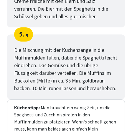
Crème fraîche mit den Eiern und Salz
verrühren. Die Eier mit den Spaghetti in die
Schüssel geben und alles gut mischen.
5
5
Schritt
von
Die Mischung mit der Küchenzange in die
Muffinmulden füllen, dabei die Spaghetti leicht
eindrehen. Das Gemüse und die übrige
Flüssigkeit darüber verteilen. Die Muffins im
Backofen (Mitte) in ca. 35 Min. goldbraun
backen. 10 Min. ruhen lassen und herausheben.
Küchentipp:
Man braucht ein wenig Zeit, um die
Spaghetti und Zucchinispiralen in den
Muffinmulden zu platzieren. Wenn‘s schnell gehen
muss, kann man beides auch einfach klein