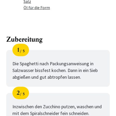
Salz
Öl für die Form
Zubereitung
1
5
Schritt
von
Die Spaghetti nach Packungsanweisung in
Salzwasser bissfest kochen. Dann in ein Sieb
abgießen und gut abtropfen lassen.
2
5
Schritt
von
Inzwischen den Zucchino putzen, waschen und
mit dem Spiralschneider fein schneiden.