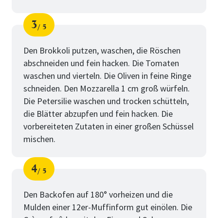
3
5
Schritt
von
Den Brokkoli putzen, waschen, die Röschen
abschneiden und fein hacken. Die Tomaten
waschen und vierteln. Die Oliven in feine Ringe
schneiden. Den Mozzarella 1 cm groß würfeln.
Die Petersilie waschen und trocken schütteln,
die Blätter abzupfen und fein hacken. Die
vorbereiteten Zutaten in einer großen Schüssel
mischen.
4
5
Schritt
von
Den Backofen auf 180° vorheizen und die
Mulden einer 12er-Muffinform gut einölen. Die