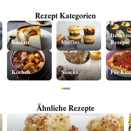
Rezept Kategorien
Italieni
Backen
Muffins
Rezepte
Kochen
Snacks
Für Kin
1
2
3
4
Ähnliche Rezepte