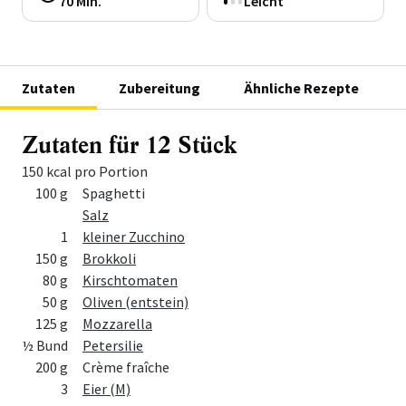
70 Min.
Leicht
Zutaten
Zubereitung
Ähnliche Rezepte
Zutaten für 12 Stück
150 kcal pro Portion
Menge
Zutat
100 g
Spaghetti
Salz
1
kleiner Zucchino
150 g
Brokkoli
80 g
Kirschtomaten
50 g
Oliven (entstein)
125 g
Mozzarella
½ Bund
Petersilie
200 g
Crème fraîche
3
Eier (M)