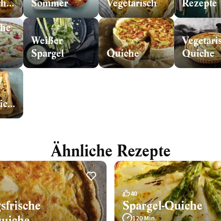
Süddeutschland
Sommer
Vegetarisch
Rezepte
che
Weißer
Vegetari
Spargel
Quiche
Quiche
Spargelquiche
Ähnliche Rezepte
40
sfrische
Spargel-Quiche
quiche
120 Min.