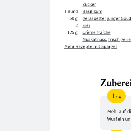
Zucker
1 Bund
Basilikum
50 g
geraspelter junger Goud
2
Eier
125 g
Crème fraîche
Muskatnuss, frisch geri
Mehr Rezepte mit Spargel
Zubere
1
4
Schri
von
Mehl auf di
Würfeln unt