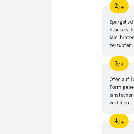
2
4
Schri
von
Spargel sc
Stücke schn
Min. brate
zerzupfen.
3
4
Schri
von
Ofen auf 1
Form geben
einstechen
verteilen.
4
4
Schri
von