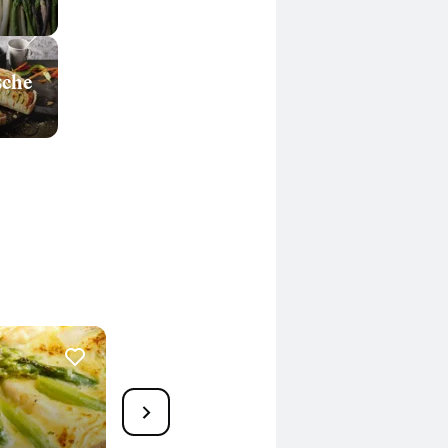
sche
Spitzkohlquiche mit
Spargel