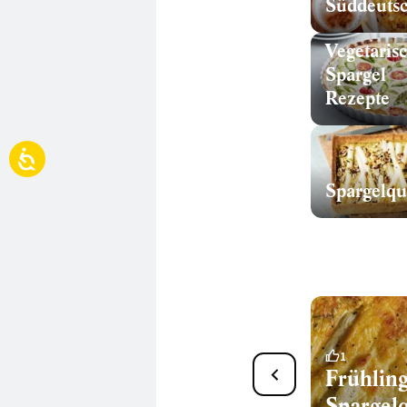
Vegetaris
Spargel
Rezepte
Spitzkohlquiche mit
1
Frühling
Spargel
Spargel