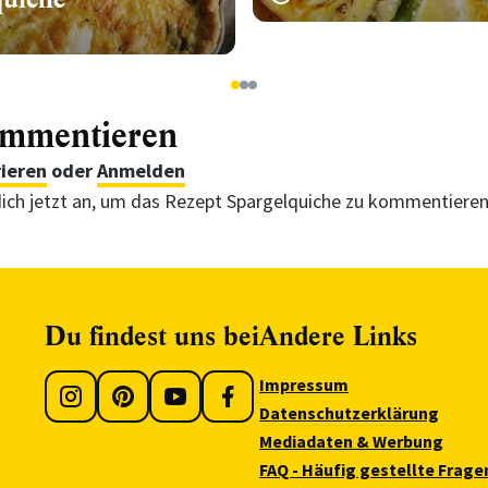
1
2
3
ommentieren
rieren
oder
Anmelden
ich jetzt an, um das Rezept Spargelquiche zu kommentiere
Du findest uns bei
Andere Links
Impressum
Datenschutzerklärung
Mediadaten & Werbung
FAQ - Häufig gestellte Frage