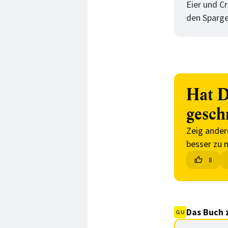
Eier und C
den Sparge
Hat D
gesch
Zeig ander
besser zu 
8
Das Buch 