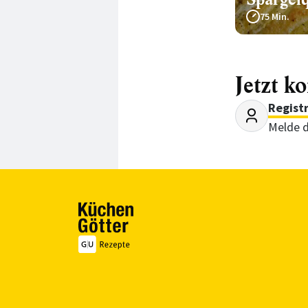
145 Min.
75 Min.
Jetzt k
Regist
Melde d