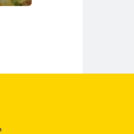
145 Min.
n
n