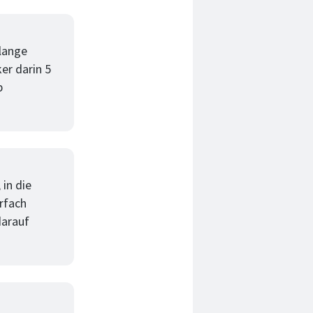
 lange
er darin 5
b
 in die
rfach
darauf