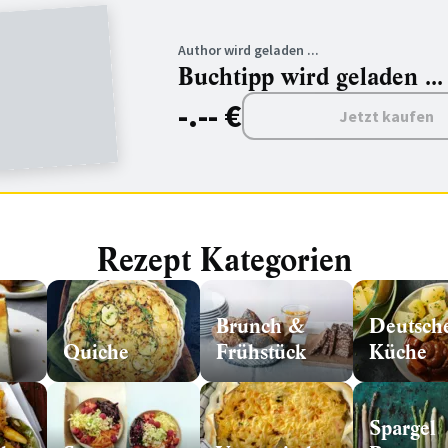
Author wird geladen ...
Buchtipp wird geladen ...
-.-- €
Jetzt kaufen
Rezept Kategorien
Brunch &
Deutsch
Quiche
Frühstück
Küche
Spargel