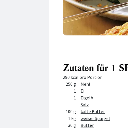
Zutaten für 
290 kcal pro Portion
Menge
Zutat
250 g
Mehl
1
Ei
1
Eigelb
Salz
100 g
kalte Butter
1 kg
weißer Spargel
30 g
Butter