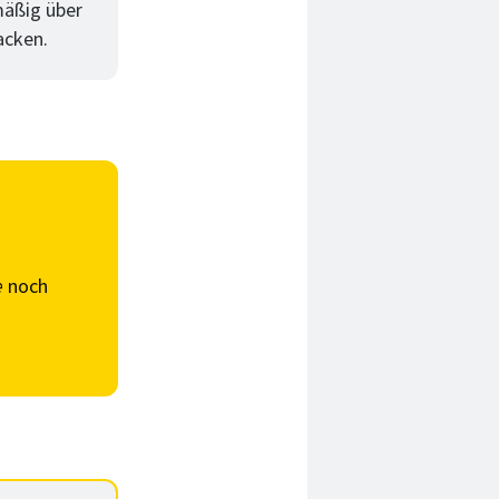
mäßig über
acken.
e
noch