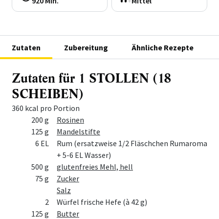
920 Min.
Mittel
Zutaten
Zubereitung
Ähnliche Rezepte
Zutaten für 1 STOLLEN (18
SCHEIBEN)
360 kcal pro Portion
Menge
Zutat
200 g
Rosinen
125 g
Mandelstifte
6 EL
Rum (ersatzweise 1/2 Fläschchen Rumaroma
+ 5-6 EL Wasser)
500 g
glutenfreies Mehl, hell
75 g
Zucker
Salz
2
Würfel frische Hefe (à 42 g)
125 g
Butter