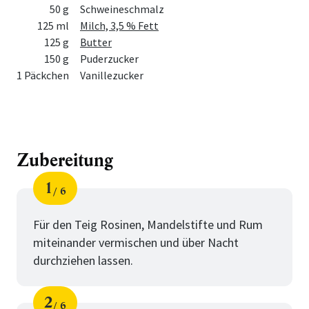
50 g
Schweineschmalz
125 ml
Milch, 3,5 % Fett
125 g
Butter
150 g
Puderzucker
1 Päckchen
Vanillezucker
Zubereitung
1
6
Schritt
von
Für den Teig Rosinen, Mandelstifte und Rum
miteinander vermischen und über Nacht
durchziehen lassen.
2
6