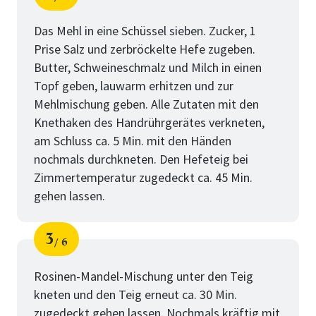
Schritt
von
Das Mehl in eine Schüssel sieben. Zucker, 1
Prise Salz und zerbröckelte Hefe zugeben.
Butter, Schweineschmalz und Milch in einen
Topf geben, lauwarm erhitzen und zur
Mehlmischung geben. Alle Zutaten mit den
Knethaken des Handrührgerätes verkneten,
am Schluss ca. 5 Min. mit den Händen
nochmals durchkneten. Den Hefeteig bei
Zimmertemperatur zugedeckt ca. 45 Min.
gehen lassen.
3
6
Schritt
von
Rosinen-Mandel-Mischung unter den Teig
kneten und den Teig erneut ca. 30 Min.
zugedeckt gehen lassen. Nochmals kräftig mit