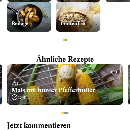
Beilage
Glutenfrei
1
2
Ähnliche Rezepte
2
Mais mit bunter Pfefferbutter
40 Min.
1
2
3
Jetzt kommentieren