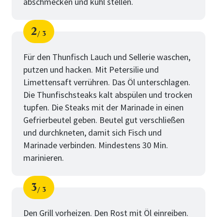
abschmecken und kühl stellen.
2
3
Schritt
von
Für den Thunfisch Lauch und Sellerie waschen,
putzen und hacken. Mit Petersilie und
Limettensaft verrühren. Das Öl unterschlagen.
Die Thunfischsteaks kalt abspülen und trocken
tupfen. Die Steaks mit der Marinade in einen
Gefrierbeutel geben. Beutel gut verschließen
und durchkneten, damit sich Fisch und
Marinade verbinden. Mindestens 30 Min.
marinieren.
3
3
Schritt
von
Den Grill vorheizen. Den Rost mit Öl einreiben.