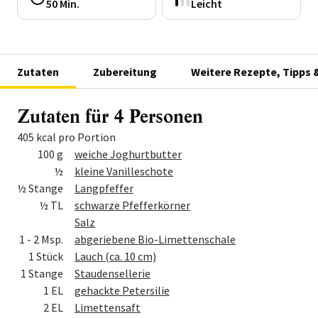
50 Min.
Leicht
Zutaten
Zubereitung
Weitere Rezepte, Tipps 
Zutaten für 4 Personen
405 kcal pro Portion
Menge
Zutat
100 g
weiche Joghurtbutter
½
kleine Vanilleschote
½ Stange
Langpfeffer
½ TL
schwarze Pfefferkörner
Salz
1 - 2 Msp.
abgeriebene Bio-Limettenschale
1 Stück
Lauch (ca. 10 cm)
1 Stange
Staudensellerie
1 EL
gehackte Petersilie
2 EL
Limettensaft