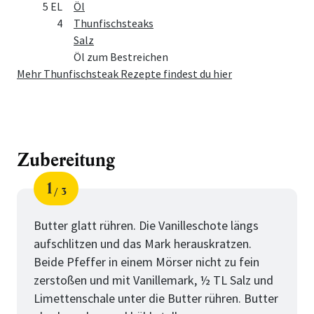
5 EL
Öl
4
Thunfischsteaks
Salz
Öl zum Bestreichen
Mehr Thunfischsteak Rezepte findest du hier
Zubereitung
1
3
Schritt
von
Butter glatt rühren. Die Vanilleschote längs
aufschlitzen und das Mark herauskratzen.
Beide Pfeffer in einem Mörser nicht zu fein
zerstoßen und mit Vanillemark, ½ TL Salz und
Limettenschale unter die Butter rühren. Butter