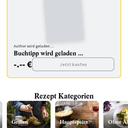
Author wird geladen ...
Buchtipp wird geladen ...
-.-- €
Jetzt kaufen
Rezept Kategorien
Grillen
Hauptspeise
Ohne Al