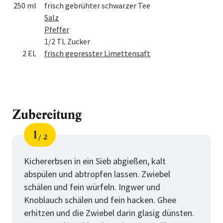
250 ml
frisch gebrühter schwarzer Tee
Salz
Pfeffer
1/2 TL Zucker
2 EL
frisch gepresster Limettensaft
Zubereitung
1
2
Schritt
von
Kichererbsen in ein Sieb abgießen, kalt
abspülen und abtropfen lassen. Zwiebel
schälen und fein würfeln. Ingwer und
Knoblauch schälen und fein hacken. Ghee
erhitzen und die Zwiebel darin glasig dünsten.