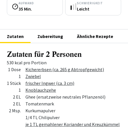
AUFWAND
SCHWIERIGKEIT
35 Min.
Leicht
Zutaten
Zubereitung
Ähnliche Rezepte
Zutaten für 2 Personen
530 kcal pro Portion
Menge
Zutat
1 Dose
Kichererbsen (ca. 265 g Abtropfgewicht)
1
Zwiebel
1 Stück
frischer Ingwer (ca. 3 cm)
1
Knoblauchzehe
2 EL
Ghee (ersatzweise neutrales Pflanzenöl)
2 EL
Tomatenmark
2 Msp.
Kurkumapulver
1/4 TL Chilipulver
je 1 TL gemahlener Koriander und Kreuzkümmel