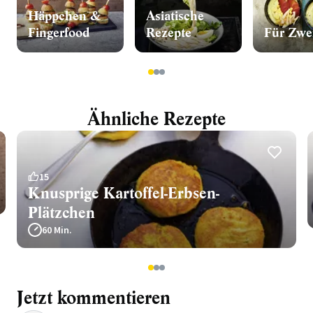
Häppchen &
Asiatische
Fingerfood
Rezepte
Für Zwe
1
2
3
Ähnliche Rezepte
15
Knusprige Kartoffel-Erbsen-
Plätzchen
60 Min.
1
2
3
Jetzt kommentieren