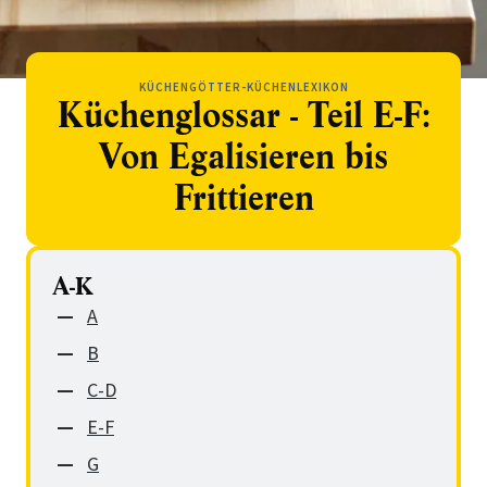
KÜCHENGÖTTER-KÜCHENLEXIKON
Küchenglossar - Teil E-F:
Von Egalisieren bis
Frittieren
A-K
A
B
C-D
E-F
G