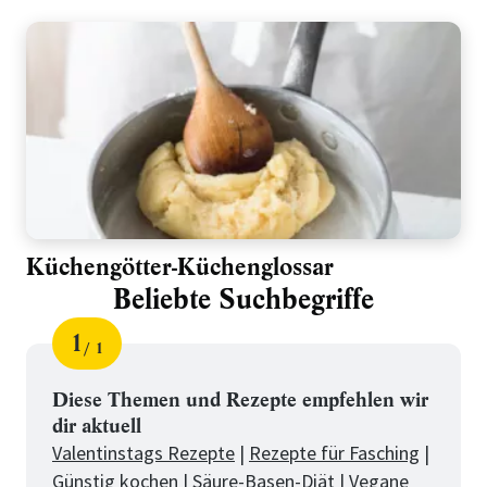
Küchengötter-Küchenglossar
Beliebte Suchbegriffe
1
1
Schritt
von
für
Beliebte
Diese Themen und Rezepte empfehlen wir
dir aktuell
Suchbegriffe
Valentinstags Rezepte
|
Rezepte für Fasching
|
Günstig kochen
|
Säure-Basen-Diät
|
Vegane