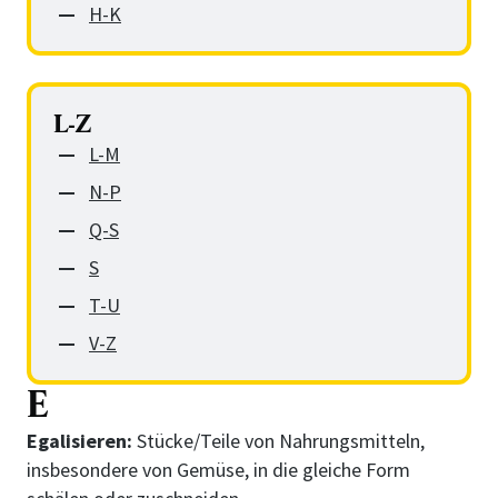
H-K
L-Z
L-M
N-P
Q-S
S
T-U
V-Z
E
Egalisieren:
Stücke/Teile von Nahrungsmitteln,
insbesondere von Gemüse, in die gleiche Form