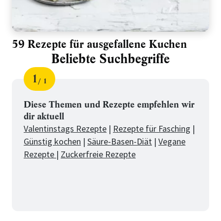
59 Rezepte für ausgefallene Kuchen
Beliebte Suchbegriffe
1
1
Schritt
von
für
Beliebte
Diese Themen und Rezepte empfehlen wir
dir aktuell
Suchbegriffe
Valentinstags Rezepte
|
Rezepte für Fasching
|
Günstig kochen
|
Säure-Basen-Diät
|
Vegane
Rezepte
|
Zuckerfreie Rezepte